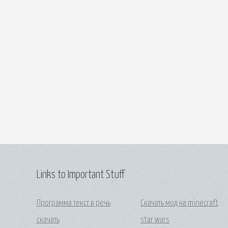
Links to Important Stuff
Программа текст в речь
Скачать мод на minecraft
скачать
star wars