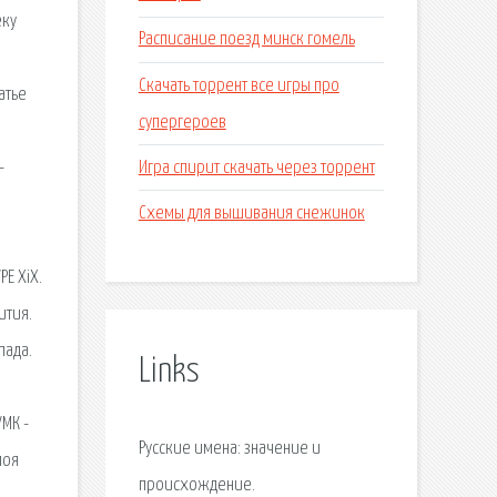
еку
Расписание поезд минск гомель
Скачать торрент все игры про
атье
супергероев
Игра спирит скачать через торрент
-
Схемы для вышивания снежинок
Е ХiХ.
ития.
пада.
Links
МК -
Русские имена: значение и
моя
происхождение.