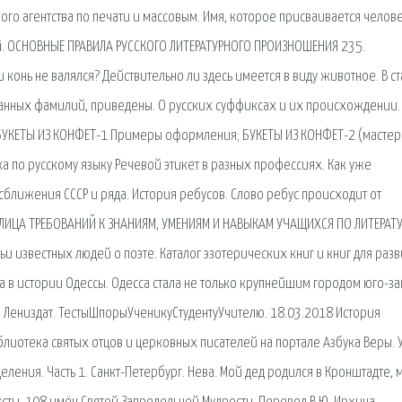
о агентства по печати и массовым. Имя, которое присваивается челов
lii. ОСНОВНЫЕ ПРАВИЛА РУССКОГО ЛИТЕРАТУРНОГО ПРОИЗНОШЕНИЯ 235.
конь не валялся? Действительно ли здесь имеется в виду животное. В ст
анных фамилий, приведены. О русских суффиксах и их происхождении.
. БУКЕТЫ ИЗ КОНФЕТ-1 Примеры оформления; БУКЕТЫ ИЗ КОНФЕТ-2 (мастер
нка по русскому языку Речевой этикет в разных профессиях. Как уже
сближения СССР и ряда. История ребусов. Слово ребус происходит от
АБЛИЦА ТРЕБОВАНИЙ К ЗНАНИЯМ, УМЕНИЯМ И НАВЫКАМ УЧАЩИХСЯ ПО ЛИТЕРАТУР
ьи известных людей о поэте. Каталог эзотерических книг и книг для разв
ма в истории Одессы. Одесса стала не только крупнейшим городом юго-за
зд: Лениздат. ТестыШпорыУченикуСтудентуУчителю. 18.03.2018 История
блиотека святых отцов и церковных писателей на портале Азбука Веры. У
деления. Часть 1. Санкт-Петербург. Нева. Мой дед родился в Кронштадте, 