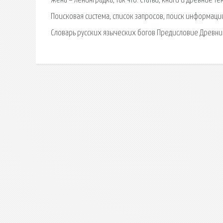
жена – ленинградка, так что. Статьи, книги и древние т
Поисковая сиcтема, список запросов, поиск информаци
Словарь русских языческих богов Предисловие Древни