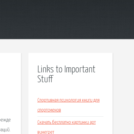
Links to Important
Stuff
Спортивная психология книги для
спортсменов
Прежде
Скачать бесплатно картинки арт
заций.
винегрет