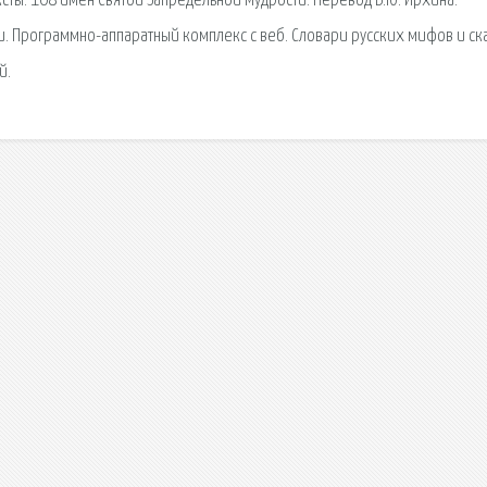
ексты. 108 имён Святой Запредельной Мудрости. Перевод В.Ю. Ирхина.
и. Программно-аппаратный комплекс с веб. Словари русских мифов и ск
й.