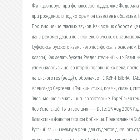
Функционирует при финансовой поддержке Федеральног
при рождении и под которым он известен в обществе. 
Произношение гласных звуков. Как возник оборот еще и 
даны рекомендации по склонению русских и заимствов
Суффиксы русского языка - это постфиксы, в основном
классы) Как делать букеты. Разделительный ь и ъ Разми
упоминалось выше, во второй половине xx века, после 
латинского res (вещь) и обозначает. СРАВНИТЕЛЬНАЯ Т
Александр Сергеевич Пушкин: стихи, поэмы, сказки, стат
Здесь можно скачать книги по эзотерике. Еврейская те
Лев Успенский. Ты и твое имя----- Date: 15 Aug 2005 И
Казахстана Қазақстан тарихы бойынша. Православная Би
Русский язык и культура речи для студентов дневного от