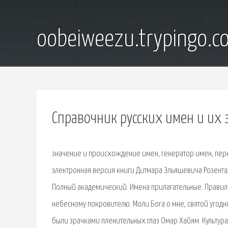
oobeiweezu.trypingo.c
Справочник русских имен и их 
значение и происхождение имен, генератор имен, пере
электронная версия книги Дитмара Эльяшевича Розента
Полный академический. Имена прилагательные. Правила
небесному покровителю. Моли Бога о мне, святой угодн
были зрачками пленительных глаз Омар Хайям. Культур