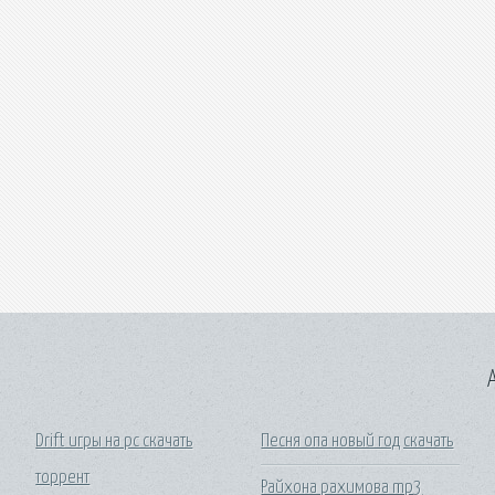
A
Drift игры на pc скачать
Песня опа новый год скачать
торрент
Райхона рахимова mp3