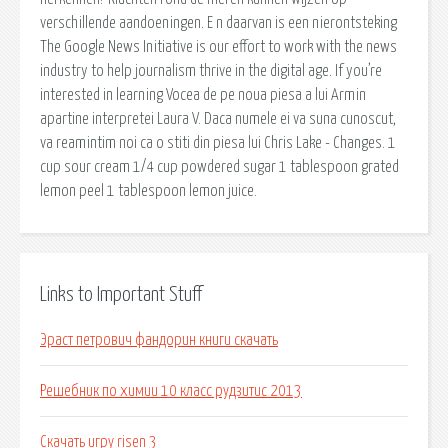
verschillende aandoeningen. E n daarvan is een nierontsteking
The Google News Initiative is our effort to work with the news
industry to help journalism thrive in the digital age. If you’re
interested in learning Vocea de pe noua piesa a lui Armin
apartine interpretei Laura V. Daca numele ei va suna cunoscut,
va reamintim noi ca o stiti din piesa lui Chris Lake - Changes. 1
cup sour cream 1/4 cup powdered sugar 1 tablespoon grated
lemon peel 1 tablespoon lemon juice.
Links to Important Stuff
Эраст петрович фандорин книги скачать
Решебник по химии 10 класс рудзитис 2013
Скачать игру risen 3