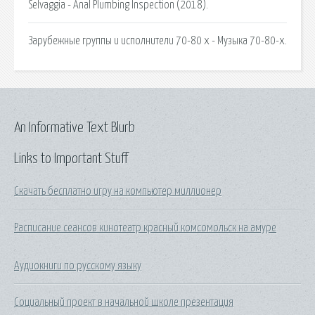
Selvaggia - Anal Plumbing Inspection (2018).
Зарубежные группы и исполнители 70-80 х - Музыка 70-80-х.
An Informative Text Blurb
Links to Important Stuff
Скачать бесплатно игру на компьютер миллионер
Расписание сеансов кинотеатр красный комсомольск на амуре
Аудиокниги по русскому языку
Социальный проект в начальной школе презентация