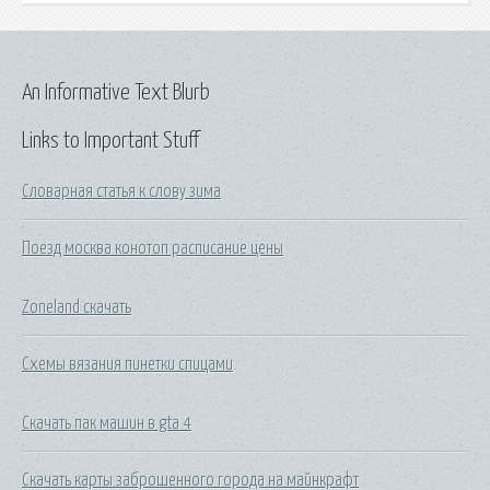
An Informative Text Blurb
Links to Important Stuff
Словарная статья к слову зима
Поезд москва конотоп расписание цены
Zoneland скачать
Схемы вязания пинетки спицами
Скачать пак машин в gta 4
Скачать карты заброшенного города на майнкрафт