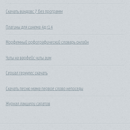
Скачать виндовс 7 без программ
Плагины для синема 4д r14
Морфемный орфографический словарь онлайн
Читы на варфейс читы аим
Сериал геркулес скачать
Скачать песню мама первое слово непоседы
Журнал лакшери саратов