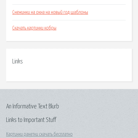
Снежинки на окна на новый год шаблоны
Скачать картинки кобры
Links
An Informative Text Blurb
Links to Important Stuff
Картинки ранетки скачать бесплатно