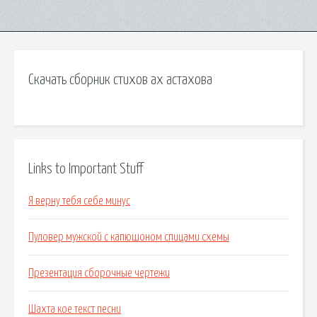
Скачать сборник стихов ах астахова
Links to Important Stuff
Я верну тебя себе минус
Пуловер мужской с капюшоном спицами схемы
Презентация сборочные чертежи
Шахта кое текст песни