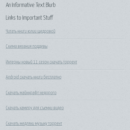
An Informative Text Blurb
Links to Important Stuff
Читать книги юлии щедровой
Схема вязания поддевы
Интерны новый 11 сезон скачать торрент
Android скачать книги бесплатно
Скачать майнкрафт недорого
Скачать камеру для съемки видео
Скачать медляки музыку торрент