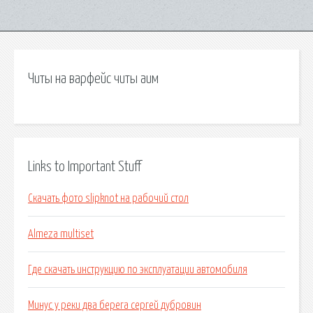
Читы на варфейс читы аим
Links to Important Stuff
Скачать фото slipknot на рабочий стол
Almeza multiset
Где скачать инструкцию по эксплуатации автомобиля
Минус у реки два берега сергей дубровин