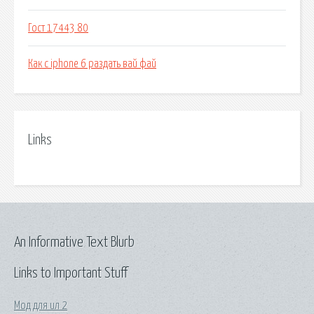
Гост 17443 80
Как с iphone 6 раздать вай фай
Links
An Informative Text Blurb
Links to Important Stuff
Мод для ил 2