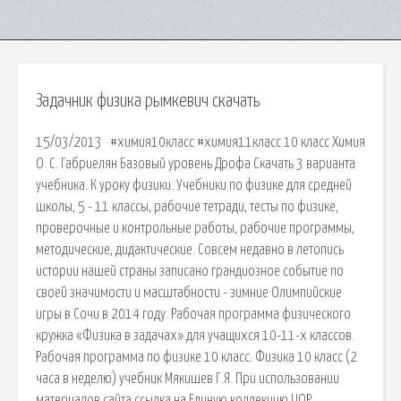
Задачник физика рымкевич скачать
15/03/2013 · #химия10класс #химия11класс 10 класс Химия
О. С. Габриелян Базовый уровень Дрофа Скачать 3 варианта
учебника. К уроку физики. Учебники по физике для средней
школы, 5 - 11 классы, рабочие тетради, тесты по физике,
проверочные и контрольные работы, рабочие программы,
методические, дидактические. Совсем недавно в летопись
истории нашей страны записано грандиозное событие по
своей значимости и масштабности - зимние Олимпийские
игры в Сочи в 2014 году. Рабочая программа физического
кружка «Физика в задачах» для учащихся 10-11-х классов.
Рабочая программа по физике 10 класс. Физика 10 класс (2
часа в неделю) учебник Мякишев Г.Я. При использовании
материалов сайта ссылка на Единую коллекцию ЦОР