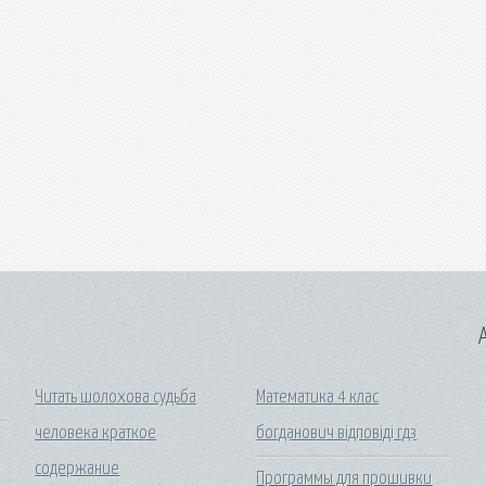
A
Читать шолохова судьба
Математика 4 клас
человека краткое
богданович відповіді гдз
содержание
Программы для прошивки