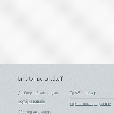
Links to Important Stuff
Драйвер веб камеры для
Tg2480 драйвер
ноутбука тошиба
Справочник определение
Образец заявления в