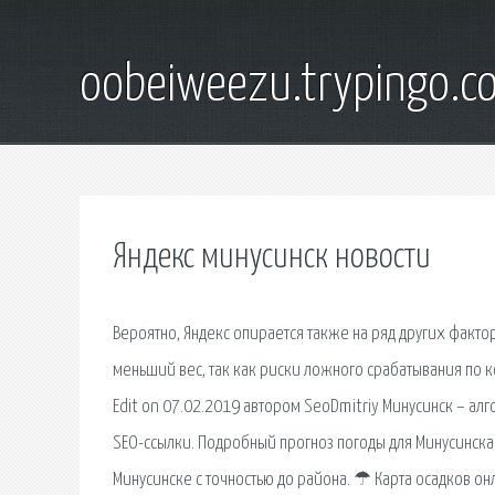
oobeiweezu.trypingo.c
Яндекс минусинск новости
Вероятно, Яндекс опирается также на ряд других факто
меньший вес, так как риски ложного срабатывания по 
Edit on 07.02.2019 автором SeoDmitriy Минусинск – а
SEO-ссылки. Подробный прогноз погоды для Минусинска н
Минусинске с точностью до района. ☂ Карта осадков онл