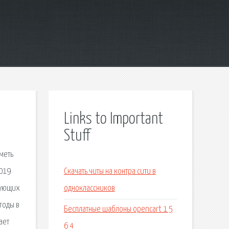
Links to Important
Stuff
меть
2019
Скачать читы на контра сити в
зующих
одноклассников
годы в
Бесплатные шаблоны opencart 1 5
ает
6 4