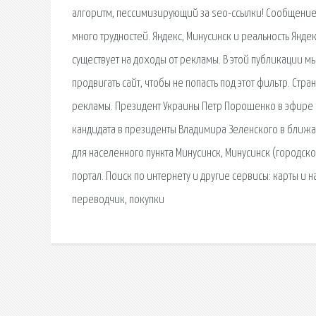
алгоритм, пессимизирующий за seo-ссылки! Сообщение 
много трудностей. Яндекс, Минусинск и реальность Янде
существует на доходы от рекламы. В этой публикации мы
продвигать сайт, чтобы не попасть под этот фильтр. Стра
рекламы. Президент Украины Петр Порошенко в эфире п
кандидата в президенты Владимира Зеленского в ближай
для населенного пункта Минусинск, Минусинск (городской
портал. Поиск по интернету и другие сервисы: карты и н
переводчик, покупки