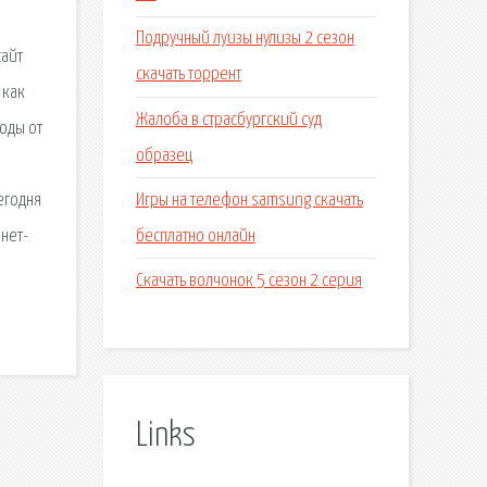
Подручный луизы нулизы 2 сезон
сайт
скачать торрент
 как
Жалоба в страсбургский суд
ходы от
образец
Игры на телефон samsung скачать
егодня
бесплатно онлайн
рнет-
Скачать волчонок 5 сезон 2 серия
Links