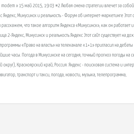
modem » 15 май 2015, 19:03 #2 Любая смена стратегии влечет за собой
кс Яндекс, Минусинск и реальность - Форум об интернет-маркетинге Этот 
 расскажем, что такое алгоритм Яндекса «Минусинск», как он работает и
ница 2-Яндекс, Минусинск и реальность Яндекс Этот сайт существует на до
рограммы «Право на власть» на телеканале «1+1» пригласил на дебаты
шие часы. Погода в Минусинске на сегодня, точный прогноз погоды на с
 округ), Красноярский край, Россия. Яндекс - поисковая система и инте
авигатор, транспорт и такси, погода, новости, музыка, телепрограмма,