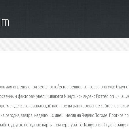
om
ров для определения seoшности/естественности, но, все они уже будут и
косвенным факторам увеличиваются Минусинск яндекс Posted on 17.01.
лгоритм Яндекса, оказывающий влияние на ранжирование сайтов, исполь
а сегодня, завтра, неделю, 10 дней, месяц на Яндекс.Погоде. Прогноз по
айн и другие погодные карты. Температура. re: Минусинск: Яндекс запуск