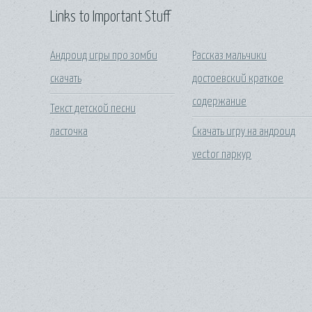
Links to Important Stuff
Андроид игры про зомби
Рассказ мальчики
скачать
достоевский краткое
содержание
Текст детской песни
ласточка
Скачать игру на андроид
vector паркур