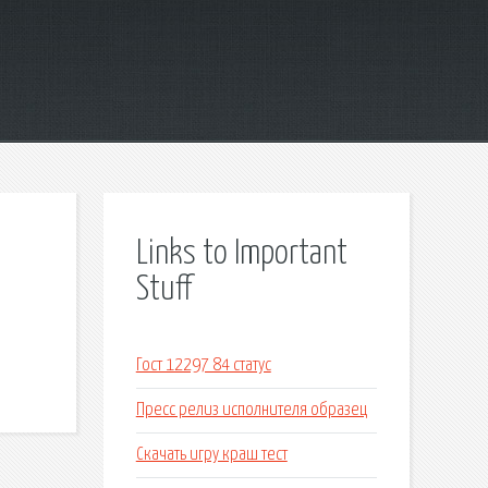
Links to Important
Stuff
Гост 12297 84 статус
Пресс релиз исполнителя образец
Скачать игру краш тест