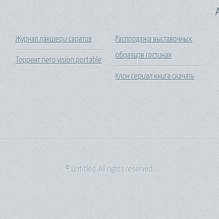
A
Журнал лакшери саратов
Распродажа выставочных
образцов гостиная
Торрент nero vision portable
Клон сериал книга скачать
© Untitled. All rights reserved.