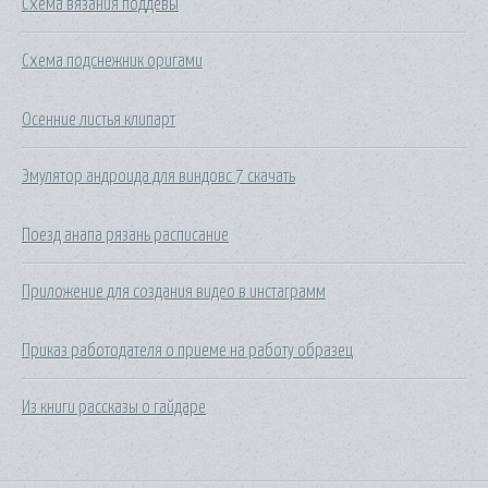
Схема вязания поддевы
Схема подснежник оригами
Осенние листья клипарт
Эмулятор андроида для виндовс 7 скачать
Поезд анапа рязань расписание
Приложение для создания видео в инстаграмм
Приказ работодателя о приеме на работу образец
Из книги рассказы о гайдаре