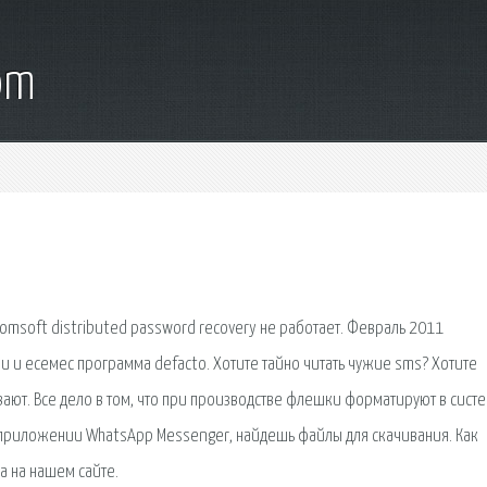
om
omsoft distributed password recovery не работает. Февраль 2011
и и есемес программа defacto. Хотите тайно читать чужие sms? Хотите
ают. Все дело в том, что при производстве флешки форматируют в сист
ном приложении WhatsApp Messenger, найдешь файлы для скачивания. Как
ка на нашем сайте.