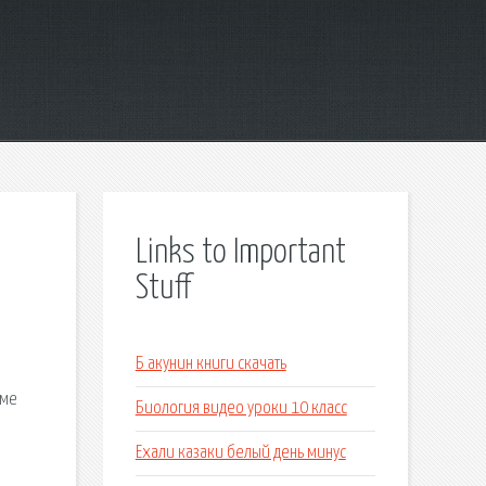
Links to Important
Stuff
Б акунин книги скачать
еме
Биология видео уроки 10 класс
Ехали казаки белый день минус