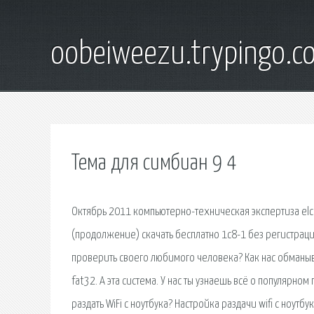
oobeiweezu.trypingo.c
Тема для симбиан 9 4
Октябрь 2011 компьютерно-техническая экспертиза elc
(продолжение) скачать бесплатно 1с8-1 без регистраци
проверить своего любимого человека? Как нас обманыв
fat32. А эта система. У нас ты узнаешь всё о популяр
раздать WiFi с ноутбука? Настройка раздачи wifi с ноутбу