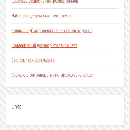
Савельев решебник по физике онлайн
Набиев поцелуями тает текст песни
Конный клуб королева скачек скачать торрент
Коллективный договор кто заключает
Скачать песни цавкилова
Сколько стоит заверить у нотариуса заявление
Links