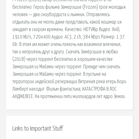
бесплатно. Герои фильма Замерзшие (Frozen) трое молодых
человек — два сноубордиста и лыжник. Отправляясь
отдыхать они не могли даже представить, какой кошмар их
ожидает в скором времени. Качество: HDTVRip Видео: XviD,
1910 kb/s, 720x400 Аудио: AC3, 2 ch, 384 kbps Размер: 1.37
Gb. В этом им может очень помочь как взаимное влечение,
так и неприязнь друг к другу. Скачать Замёрзшие в любви
(2018) через торрент бесплатно в хорошем качестве.
Замерзшая из Майами через торрент: Прежде чем скачать
Замерзшая из Майами через торрент. В пустыне на
территории индейской резервации Ветреная река егерь Кори
Ламберт находит. Фильм фантастика, КАТАСТРОФА В ЛОС
АНДЖЕЛЕСЕ. На протяжении пяти миллиардов лет ядро Земли.
Links to Important Stuff