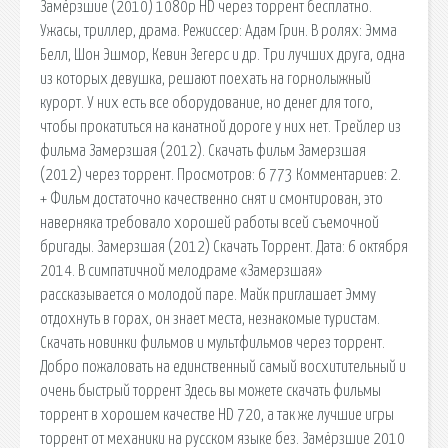
Замёрзшие (2010) 1080p HD через торрент бесплатно.
Ужасы, триллер, драма. Режиссер: Адам Грин. В ролях: Эмма
Белл, Шон Эшмор, Кевин Зегерс и др. Три лучших друга, одна
из которых девушка, решают поехать на горнолыжный
курорт. У них есть все оборудование, но денег для того,
чтобы прокатиться на канатной дороге у них нет. Трейлер из
фильма Замерзшая (2012). Скачать фильм Замерзшая
(2012) через торрент. Просмотров: 6 773 Комментариев: 2.
+ Фильм достаточно качественно снят и смонтирован, это
наверняка требовало хорошей работы всей съемочной
бригады. Замерзшая (2012) Скачать Торрент. Дата: 6 октября
2014. В симпатичной мелодраме «Замерзшая»
рассказывается о молодой паре. Майк приглашает Эмму
отдохнуть в горах, он знает места, незнакомые туристам.
Скачать новинки фильмов и мультфильмов через торрент.
Добро пожаловать на единственный самый восхитительный и
очень быстрый торрент Здесь вы можете скачать фильмы
торрент в хорошем качестве HD 720, а так же лучшие игры
торрент от механики на русском языке без. Замёрзшие 2010