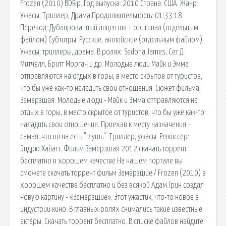
Frozen (2010) BDRip. Год выпуска: 2010 Страна: США. Жанр:
Ужасы, Триллер, Драма Продолжительность: 01:33:18
Перевод: Дублированный лицензия + оригинал (отдельным
файлом) Субтитры: Русские, английские (отдельным файлом).
Ужасы, триллеры, драма. В ролях: Sedona James, Сет Д.
Митчелл, Бритт Морган и др. Молодые люди Майк и Эмма
отправляются на отдых в горы, в место скрытое от туристов,
что бы уже как-то наладить свои отношения. Сюжет фильма
Замерзшая: Молодые люди - Майк и Эмма отправляются на
отдых в горы, в место скрытое от туристов, что бы уже как-то
наладить свои отношения. Приехав к месту назначения -
самая, что ни на есть "глушь". Триллер, ужасы. Режиссер:
Эндрю Хайатт. Фильм Замерзшая 2012 скачать торрент
бесплатно в хорошем качестве На нашем портале вы
сможете скачать торрент фильм Замёрзшие / Frozen (2010) в
хорошем качестве бесплатно и без всякой Адам Грин создал
новую картину - «Замёрзшие». Этот ужастик, что-то новое в
индустрии кино. В главных ролях снимались такие известные
актёры. Скачать торрент бесплатно. В списке файлов найдите