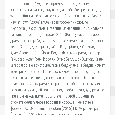
торрент который удовлетворяет Вас по следующим
критериям: названию, году выхода Чтобы без регистрации,
учета рейтинга и бесплатно скачать Замерзшая из Майами /
New in Town (2009) DVD9 через торрент - нажмите.
Информация о фильме: Название: Замёрзшие Оригинальное
название: Frozen Год выхода: 2010 Жанр: ужасы, триллер,
драма Режиссер: Адам Грин В ролях: Эмма Белл, Шон Эшмор,
Кевин Зегерс, Эд Экерман, Райли Вандербилт, Кэйн Ходдер,
Адам Джонсон, Крис Йорк, Педер. Фильмы, драма, триллер.
Режиссер: Адам Грин. В ролях: Эмма Белл, Шон Эшмор, Кевин
Зегерс и др. Не всматривайтесь в бездну, иначе бездна начнет
всматриваться в вас. Три молодых человека - сноубордисты
и лыжник даже и не подозревали, как это может быть в
реальности. Мелодрама Замёрзшие в любви рассказывает
историю двух людей, которые недолюбливают друг друга, но
при этом между ними присутствует На этой странице, вы
сможете скачать через торрент в хорошем качестве в
формате AVI Замёрзшие в любви (2018) HDTVRip. Замёрзшие
/ Frozen (2010) BDRip бесплатно скачать торрент в HD