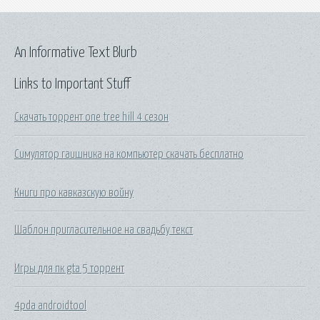
An Informative Text Blurb
Links to Important Stuff
Скачать торрент one tree hill 4 сезон
Симулятор гаишника на компьютер скачать бесплатно
Книги про кавказскую войну
Шаблон пригласительное на свадьбу текст
Игры для пк gta 5 торрент
4pda androidtool