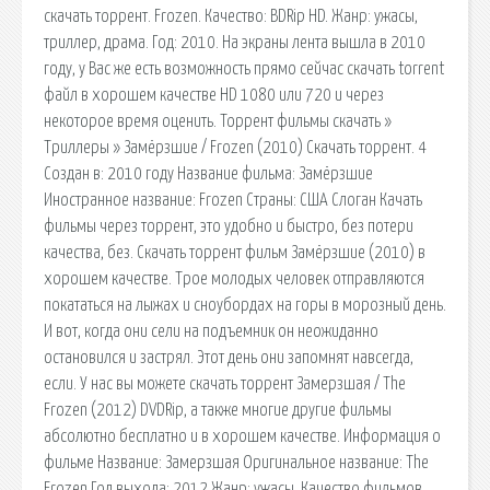
скачать торрент. Frozen. Качество: BDRip HD. Жанр: ужасы,
триллер, драма. Год: 2010. На экраны лента вышла в 2010
году, у Вас же есть возможность прямо сейчас скачать torrent
файл в хорошем качестве HD 1080 или 720 и через
некоторое время оценить. Торрент фильмы скачать »
Триллеры » Замёрзшие / Frozen (2010) Скачать торрент. 4
Создан в: 2010 году Название фильма: Замёрзшие
Иностранное название: Frozen Страны: США Слоган Качать
фильмы через торрент, это удобно и быстро, без потери
качества, без. Скачать торрент фильм Замёрзшие (2010) в
хорошем качестве. Трое молодых человек отправляются
покататься на лыжах и сноубордах на горы в морозный день.
И вот, когда они сели на подъемник он неожиданно
остановился и застрял. Этот день они запомнят навсегда,
если. У нас вы можете скачать торрент Замерзшая / The
Frozen (2012) DVDRip, а также многие другие фильмы
абсолютно бесплатно и в хорошем качестве. Информация о
фильме Название: Замерзшая Оригинальное название: The
Frozen Год выхода: 2012 Жанр: ужасы. Качество фильмов.