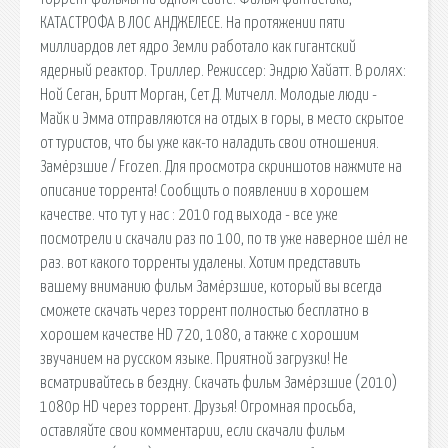
КАТАСТРОФА В ЛОС АНДЖЕЛЕСЕ. На протяжении пяти
миллиардов лет ядро Земли работало как гигантский
ядерный реактор. Триллер. Режиссер: Эндрю Хайатт. В ролях:
Ной Сеган, Бритт Морган, Сет Д. Митчелл. Молодые люди -
Майк и Эмма отправляются на отдых в горы, в место скрытое
от туристов, что бы уже как-то наладить свои отношения.
Замёрзшие / Frozen. Для просмотра скриншотов нажмите на
описание торрента! Сообщить о появлении в хорошем
качестве. что тут у нас : 2010 год выхода - все уже
посмотрели и скачали раз по 100, по тв уже наверное шёл не
раз. вот какого торренты удалены. Хотим представить
вашему вниманию фильм Замёрзшие, который вы всегда
сможете скачать через торрент полностью бесплатно в
хорошем качестве HD 720, 1080, а также с хорошим
звучанием на русском языке. Приятной загрузки! Не
всматривайтесь в бездну. Скачать фильм Замёрзшие (2010)
1080p HD через торрент. Друзья! Огромная просьба,
оставляйте свои комментарии, если скачали фильм