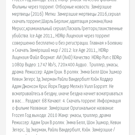
Фильмы через торрент. Отборные новости. Замёрзшие
мертвецы (2016). Метки: Замерзшие мертвецы 2016,сериал
скачать торрент,Шарль Берлинг,адаптация романа,Нина
Мерисс,криминальный сериал,Паскаль Греггори,таинственные
убийства. Ice Age 2011,, HDRip Лицензия через торрент
совершенно бесплатно и без регистрации. Главная » Боевики
» Скачать Замёрзший мир / 2012: Ice Age 2011,, HDRip
Лицензия Файл Формат: AVI (XviD) Качество: HDRip Рип с BDRip
1080p Видео: 1747 kb/s, 720x400 Аудио:. Триллер, ужасы,
драма. Режиссер: Адам Грин. В ролях: Эмма Белл Шон Эшмор
Кевин Зегерс Эд Экерман Райли Вандербилт Кэйн Ходдер
Адам Джонсон Крис Йорк Педер Мелхёз Уилл Бэррэтт. Не
всматривайтесь в бездну, иначе бездна начнет всматриваться
в вас…. Раздают: 68 Качают: 4. Скачать торрент. Информация
о фильме Название: Замёрзшие Оригинальное название:
Frozen Год выхода: 2010 Жанр: ужасы, триллер, драма
Режиссер: Адам Грин В ролях: Эмма Белл, Шон Эшмор, Кевин
Зегерс, Эд Экерман, Райли Вандербилт, Кэйн. Замёрзшие /