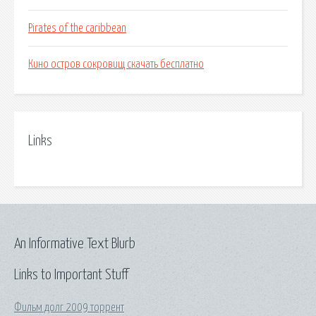
Pirates of the caribbean
Кино остров сокровищ скачать бесплатно
Links
An Informative Text Blurb
Links to Important Stuff
Фильм долг 2009 торрент