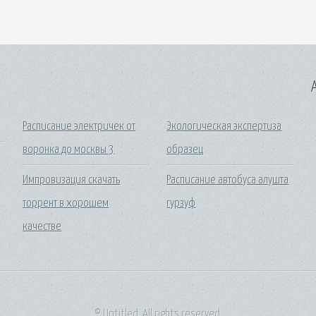
A
Расписание электричек от
Экологическая экспертиза
воронка до москвы 3
образец
Импровизация скачать
Расписание автобуса алушта
торрент в хорошем
гурзуф
качестве
© Untitled. All rights reserved.