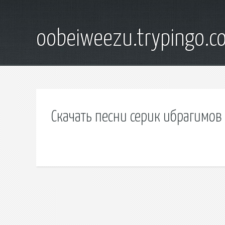
oobeiweezu.trypingo.c
Скачать песни серик ибрагимов