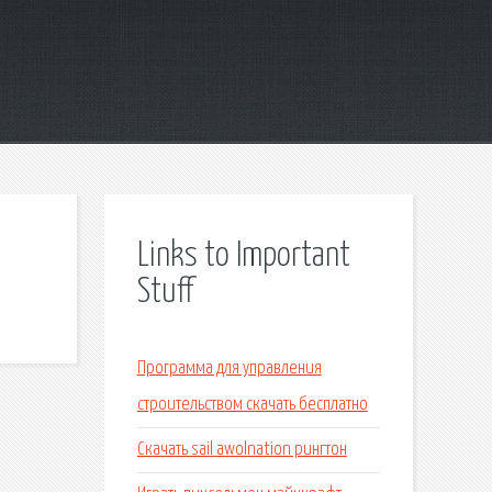
Links to Important
Stuff
Программа для управления
строительством скачать бесплатно
Скачать sail awolnation рингтон