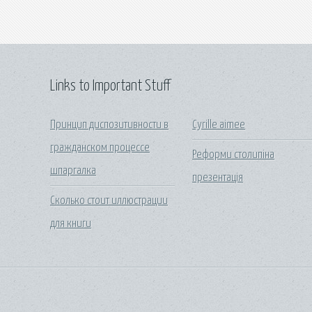
Links to Important Stuff
Принцип диспозитивности в
Cyrille aimee
гражданском процессе
Реформи столипіна
шпаргалка
презентація
Сколько стоит иллюстрации
для книги