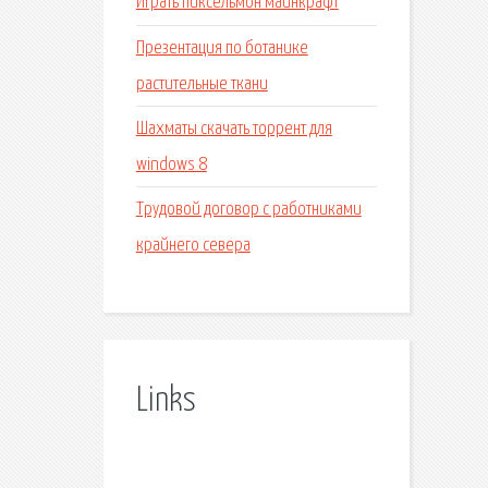
Играть пиксельмон майнкрафт
Презентация по ботанике
растительные ткани
Шахматы скачать торрент для
windows 8
Трудовой договор с работниками
крайнего севера
Links