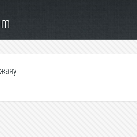
om
 жаяу