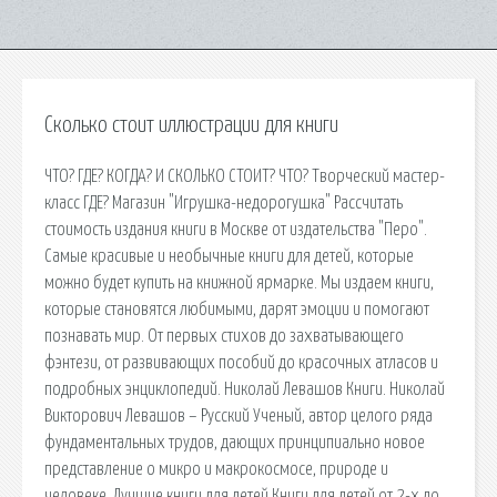
Сколько стоит иллюстрации для книги
ЧТО? ГДЕ? КОГДА? И СКОЛЬКО СТОИТ? ЧТО? Творческий мастер-
класс ГДЕ? Магазин "Игрушка-недорогушка" Рассчитать
стоимость издания книги в Москве от издательства "Перо".
Самые красивые и необычные книги для детей, которые
можно будет купить на книжной ярмарке. Мы издаем книги,
которые становятся любимыми, дарят эмоции и помогают
познавать мир. От первых стихов до захватывающего
фэнтези, от развивающих пособий до красочных атласов и
подробных энциклопедий. Николай Левашов Книги. Николай
Викторович Левашов – Русский Ученый, автор целого ряда
фундаментальных трудов, дающих принципиально новое
представление о микро и макрокосмосе, природе и
человеке. Лучшие книги для детей Книги для детей от 2-х до