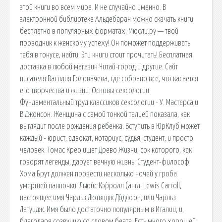
этой книги во всем мире. И не случайно именно. В
электронной библиотеке Альдебаран можно скачать книги
бесплатно в популярных форматах. Мюсли.ру — твой
проводник к женскому успеху! Он поможет поддерживать
тебя в тонусе, найти. Эти книги стоит прочитать! Бесплатная
доставка в любой магазин Читай-город и другие. Сайт
писателя Василия Головачева, где собрано все, что касается
его творчества и жизни. Основы сексологии.
Фундаментальный труд классиков сексологии - У. Мастерса и
В.Джонсон. Женщина с самой тонкой талией показала, как
выглядит после рождения ребенка. Вступить в ЮрКлуб может
каждый - юрист, адвокат, нотариус, судья, студент, и просто
человек. Томас Крео ищет Древо Жизни, сок которого, как
говорят легенды, дарует вечную жизнь. Студент-философ
Хома Брут должен провести несколько ночей у гроба
умершей панночки. Лью́ис Кэ́рролл (англ. Lewis Carroll,
настоящее имя Чарльз Лютвидж До́джсон, или Чарльз
Латуидж. Имя было достаточно популярным в Италии, и,
благодаря созвучию со словом беата. Есть много хорошей