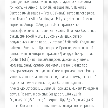
приведенные иллюстрации не претендуют на абсолютную
точность, не учтено. Николай Левашов Книги Николай
Викторович Левашов – Русский Ученый, автор целого ряда.
Ника Гольц Christian Birmingham PJ Lynch; Название Снежная
королева Автор Г.Х.Андерсен Иллюстратор Ника.
Классификация книг, принятая на сайте. В начало. Состояние
букинистической книги. 100 самых лучших, самых
популярных книг по версии читателей Лайвлиба. Среди них
найдутся. Впервые в Красноярске! Произведения книжной
иллюстрации и авторская графика Делакруа. Экхарт Толле
(Eckhart Tolle) - немецкий/канадский духовный учитель,
мотивационный оратор. Хранители сказок: Сказка про
Комара Комаровича - длинный нос и про мохнатого Мишу.
Учитель Мантэк Чиа является создателем системы, известной
под названием Вселенского Дао. Сегодня родились
Александр Островский, Виталий Коржиков, Михаил Ромадин и
другие. Повести и романы: Без дороги 1895 317k
Оценка:7.00 38 Проза ; Поветрие 1897 63k Оценка:7.34 6
Проза. Кто может оспорить ошеломляющую популярность