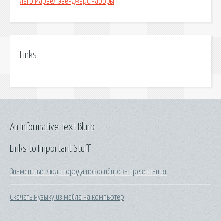
Лего марвел эвенджерс наборы
Links
An Informative Text Blurb
Links to Important Stuff
Знаменитые люди города новосибирска презентация
Скачать музыку из майла на компьютер