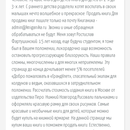
3-х лет. С раннего детства родители хотят воспитать в своих
малышах нечто волшебное и прекрасное. Продать книги Для
продажи книг пишите только на почту Книганика -
admin@kniganika.ru. Звонки и иные обращения
обрабатываться не будут. Меня зовут Ростислав
Фартушинский. 15 лет назад, еще будучи студентом, я тоже
был в Вашем положении, лихорадочно ища возможность
остановить прогрессирующую близорукость. Наши правила
сложны, многочисленны и для многих неприемлемы. Эту
страницу до конца дочитывает менее 5% посетителей.
«Добро пожаловать в «ГрандУлет», спасательный экипаж для
колдунов и ведьм, оказавшихся в затруднительном
положении. Рассчитать стоимость издания книги в Москве от
издательства Перо. Нижний Новгород Рисовали пальчиками и
оформляли красивую рамку для своих рисунков. Самые
красивые и необычные книги для детей, которые можно
будет купить на книжной ярмарке. На данной странице мы
купим ваши книги и поможем продать книги. Естественно,