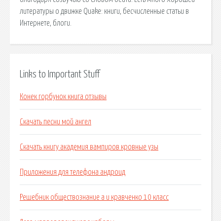
литературы о движке Quake: книги, бесчисленные статьи в
Интернете, блоги.
Links to Important Stuff
Конек горбунок книга отзывы
Скачать песни мой ангел
Скачать книгу академия вампиров кровные узы
Приложения для телефона андроид
Решебник обществознание а и кравченко 10 класс