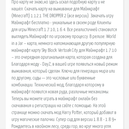
Про карту не знаю,но здесь искал подобную карту и не
нашёл. Скачать карту на выживание для Майнкрафт
(Minecraft) 1.12.1 THE DROPPER 2 (все версии). Закачать игру
Майнкрафт бесплатно - уникальные в своем роде Клиенты
для игры Minecraft 1.7.10, 1.6.4. Все реалистичней становится
выглядеть Майнкрафт по игровому процессу. В релизе. World
in a Jar – карта, немного напоминающая другую популярную
майнкрафт карту Sky Block. Vertoak City для Майнкрафт 1.7.10
– это очередная оригинальная карта, которая создана для.
Благодаря моду - DayZ, в вашей игре появиться новый режим
выживания, который сделан. Ключи для генерации мира или
по другому, сиды — это числовые или буквенные
комбинации. Технический мод, благодаря которому в
майнкрафт появится новая руда, различные механизмы.
Теперь вы можете играть в майнкрафт онлайн без
скачивания и регистрации на сайте с помощью. На этой
странице можно скачать мод Harry Potter, который добавит в
игру магические палочки. Супер сид для версии 1.8.8 - 1.8.9+
Рождаетесь в хвойном лесу, среди гор, во круг много угля.