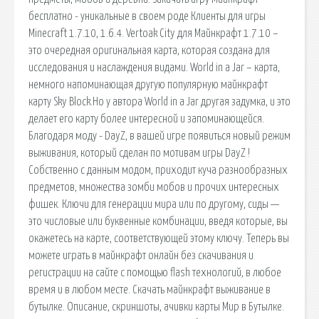
бесплатно - уникальные в своем роде Клиенты для игры
Minecraft 1.7.10, 1.6.4. Vertoak City для Майнкрафт 1.7.10 –
это очередная оригинальная карта, которая создана для
исследования и наслаждения видами. World in a Jar – карта,
немного напоминающая другую популярную майнкрафт
карту Sky Block.Но у автора World in a Jar другая задумка, и это
делает его карту более интересной и запоминающейся.
Благодаря моду - DayZ, в вашей игре появиться новый режим
выживания, который сделан по мотивам игры DayZ !
Собственно с данным модом, приходит куча разнообразных
предметов, множества зомби мобов и прочих интересных
фишек. Ключи для генерации мира или по другому, сиды —
это числовые или буквенные комбинации, введя которые, вы
окажетесь на карте, соответствующей этому ключу. Теперь вы
можете играть в майнкрафт онлайн без скачивания и
регистрации на сайте с помощью flash технологий, в любое
время и в любом месте. Скачать майнкрафт выживание в
бутылке. Описание, скриншоты, ачивки карты Мир в Бутылке.