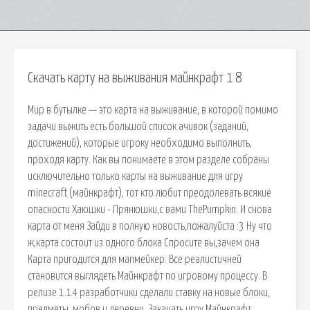
Скачать карту на выживания майнкрафт 1 8
Мир в бутылке — это карта на выживание, в которой помимо
задачи выжить есть большой список ачивок (заданий,
достижений), которые игроку необходимо выполнить,
проходя карту. Как вы понимаете в этом разделе собраны
исключительно только карты на выживание для игру
minecraft (майнкрафт), тот кто любит преодолевать всякие
опасности Хаюшки - Прянюшки,с вами ThePumpkin. И снова
карта от меня Зайди в полную новость,пожалуйста :3 Ну что
ж,карта состоит из одного блока Спросите вы,зачем она
Карта пригодится для мапмейкер. Все реалистичней
становится выглядеть Майнкрафт по игровому процессу. В
релизе 1.14 разработчики сделали ставку на новые блоки,
предметы, мобов и деревни. Закачать игру Майнкрафт