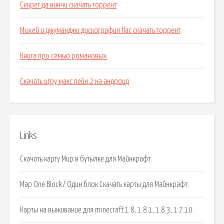
Секрет да винчи скачать торрент
Михей и джуманджи дискография flac скачать торрент
Книга про семью романовых
Скачать игру макс пейн 2 на андроид
Links
Скачать карту Мир в бутылке для Майнкрафт.
Map One Block / Один блок Скачать карты для Майнкрафт.
Карты на выживание для minecraft 1.8, 1.8.1, 1.8.3, 1.7.10.