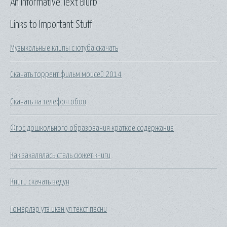
An Informative Text Blurb
Links to Important Stuff
Музыкальные клипы с ютуба скачать
Скачать торрент фильм моисей 2014
Скачать на телефон обои
Фгос дошкольного образования краткое содержание
Как закалялась сталь сюжет книги
Книги скачать ведун
Гомерлэр утэ икэн ул текст песни