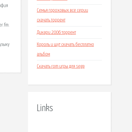
олфия
Семья гороховых все серии
скачать торрент
er.fm.
Дикари 2006 торрент
Король и шут скачать бесплатно
узыку
альбом
Скачать rom игры для sega
Links