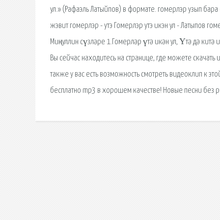
ул.» (Рафаэль Латыйпов) в формате. гомерлэр узып бара
жэвит гомерлэр - утэ Гомерлэр утэ икэн ул - Латыпов го
Миңнуллин сүзләре 1.Гомерләр үтә икән ул, Үтә дә китә ик
Вы сейчас находитесь на странице, где можете скачать 
также у вас есть возможность смотреть видеоклип к это
бесплатно mp3 в хорошем качестве! Новые песни без ре