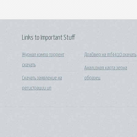
Links to Important Stuff
Журнал кэмпо торрент
Драйвер на mf4410 скачать
скачать
Анализная карта зерна
Скачать заявление на
образец
регистрации ип