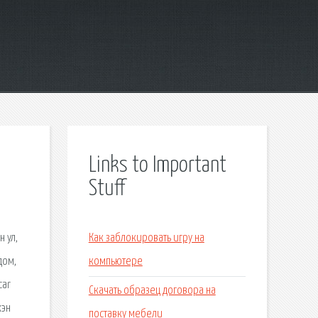
Links to Important
Stuff
н ул,
Как заблокировать игру на
дом,
компьютере
car
Скачать образец договора на
кэн
поставку мебели