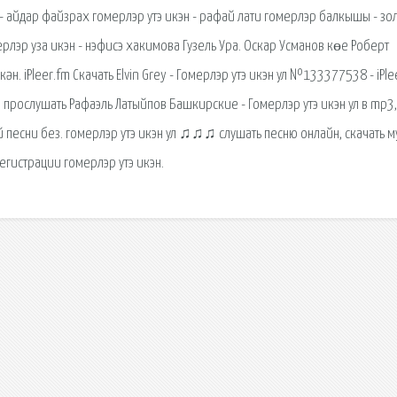
 - айдар файзрах гомерлэр утэ икэн - рафай лати гомерлэр балкышы - з
мерлэр уза икэн - нэфисэ хакимова Гузель Ура. Оскар Усманов көе Роберт
ән. iPleer.fm Скачать Elvin Grey - Гомерлэр утэ икэн ул №133377538 - iPle
и прослушать Рафаэль Латыйпов Башкирские - Гомерлэр утэ икэн ул в mp3,
й песни без. гомерлэр утэ икэн ул ♫♫♫ слушать песню онлайн, скачать м
гистрации гомерлэр утэ икэн.