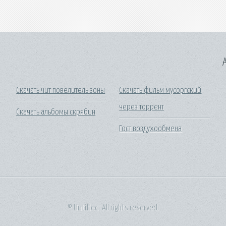
A
Скачать чит повелитель зоны
Скачать фильм мусоргский
через торрент
Скачать альбомы скрябин
Гост воздухообмена
© Untitled. All rights reserved.