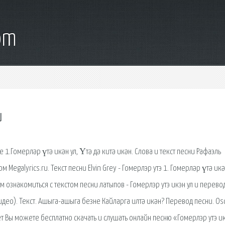
om
и
 1.Гомерләр үтә икән ул, Үтә дә китә икән. Слова и текст песни Рафаэль
Megalyrics.ru. Текст песни Elvin Grey - Гомерлэр утэ 1. Гомерләр үтә икә
м ознакомиться с текстом песни латыпов - Гомерлэр утэ икэн ул и перево
ео). Текст. Ашыга-ашыга безне Кайларга илтә икән? Перевод песни. Os
т Вы можете бесплатно скачать и слушать онлайн песню «Гомерлэр утэ и