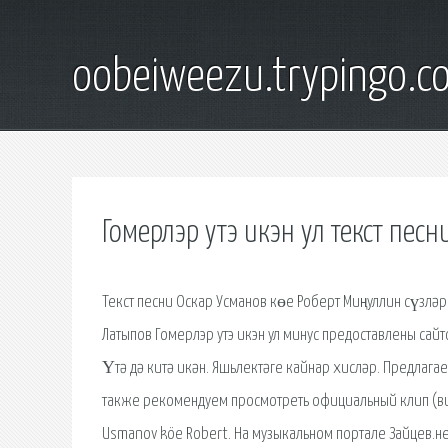
oobeiweezu.trypingo.c
Гомерлэр утэ икэн ул текст песн
Текст песни Оскар Усманов көе Роберт Миңнуллин сүзләре
Латыпов Гомерлэр утэ икэн ул минус предоставлены сайтом 
Үтә дә китә икән. Яшьлектәге кайнар хисләр. Предлагае
также рекомендуем просмотреть официальный клип (вид
Usmanov köe Robert. На музыкальном портале Зайцев.не