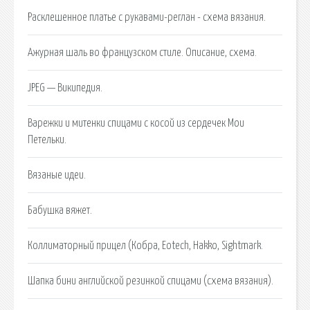
Расклешенное платье с рукавами-реглан - схема вязания.
Ажурная шаль во французском стиле. Описание, схема.
JPEG — Википедия.
Варежки и митенки спицами с косой из сердечек Мои
Петельки.
Вязаные идеи.
Бабушка вяжет.
Коллиматорный прицел (Кобра, Eotech, Hakko, Sightmark.
Шапка бини английской резинкой спицами (схема вязания).