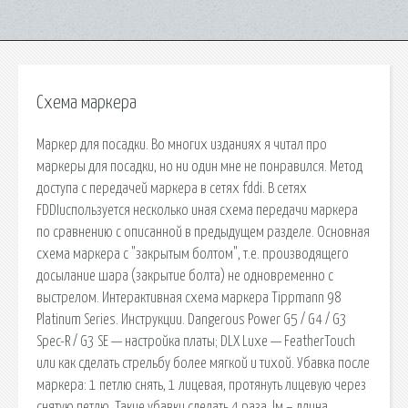
Схема маркера
Маркер для посадки. Во многих изданиях я читал про
маркеры для посадки, но ни один мне не понравился. Метод
доступа с передачей маркера в сетях fddi. В сетях
FDDIиспользуется несколько иная схема передачи маркера
по сравнению с описанной в предыдущем разделе. Основная
схема маркера с "закрытым болтом", т.е. производящего
досылание шара (закрытие болта) не одновременно с
выстрелом. Интерактивная схема маркера Tippmann 98
Platinum Series. Инструкции. Dangerous Power G5 / G4 / G3
Spec-R / G3 SE — настройка платы; DLX Luxe — FeatherTouch
или как сделать стрельбу более мягкой и тихой. Убавка после
маркера: 1 петлю снять, 1 лицевая, протянуть лицевую через
снятую петлю. Такие убавки сделать 4 раза. lм – длина