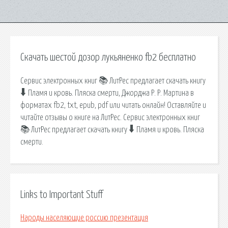
Скачать шестой дозор лукьяненко fb2 бесплатно
Сервис электронных книг 📚 ЛитРес предлагает скачать книгу
🠳 Пламя и кровь. Пляска смерти, Джорджа Р. Р. Мартина в
форматах fb2, txt, epub, pdf или читать онлайн! Оставляйте и
читайте отзывы о книге на ЛитРес. Сервис электронных книг
📚 ЛитРес предлагает скачать книгу 🠳 Пламя и кровь. Пляска
смерти.
Links to Important Stuff
Народы населяющие россию презентация