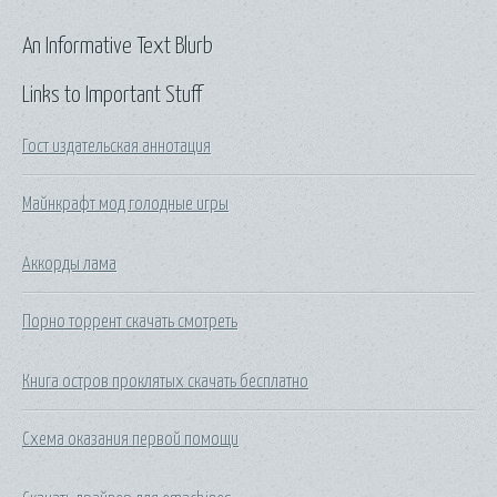
An Informative Text Blurb
Links to Important Stuff
Гост издательская аннотация
Майнкрафт мод голодные игры
Аккорды лама
Порно торрент скачать смотреть
Книга остров проклятых скачать бесплатно
Схема оказания первой помощи