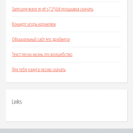
Samsung wave m gt s7250d прошивка скачать
Концерт игорь корнелюк
Официальный сайт мтс драйвера
Текст песни жизнь это волшебство
Для тебя радуга песню скачать
Links