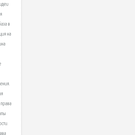
 идеи
ия
аза в
ция на
ина
е
ения.
ия
 права
ипы
ости.
ава