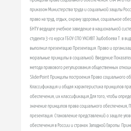
Принципы права социального обеспечения. СКАЧАТЬ Пол
приказом Министерства труда и социальной защиты Рос
право на труд, отдых, охрану здоровья, социальное об
БНТУ ведущее учебное заведение в национальной систе
студента 3-го курса ГБОУ СПО УКСИВТ Эшбобоева Т. в ви
выполнил презентацию Презентация. Право и организац
моральные принципы в социальной. Введение Показател
метода правового регулирования общественных отнош
SliderPoint Принципы построения Право социального о
Классификация и общая характеристика принципов прав
обеспечения, их классификация Для того, чтобы опред
значение принципов права социального обеспечения, 
презентация. Становление представлений о защите уяз
обеспечения в России и странах Западной Европы. Прин