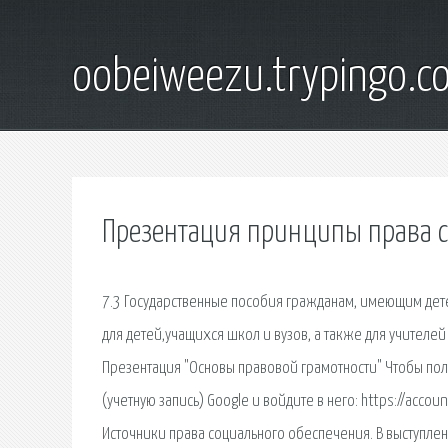
oobeiweezu.trypingo.c
Презентация принципы права с
7.3 Государственные пособия гражданам, имеющим дете
для детей,учащихся школ и вузов, а также для учителе
Презентация "Основы правовой грамотности" Чтобы пол
(учетную запись) Google и войдите в него: https://acco
Источники права социального обеспечения. В выступле