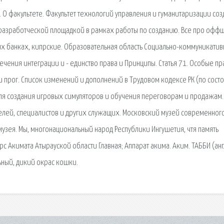
О факультете. Факультет технологий управления и гуманитаризации соз
л разработческой площадкой в рамках работы по созданию. Все про офф
ких банках, кипрские. Образовательная область Социально-коммуникати
ечения интеграции и - единство права и Принципы. Статья 71. Особые пр
 прог. Список изменений и дополнений в Трудовом кодексе РК (по сост
 для создания игровых симуляторов и обучения переговорам и продажам.
лей, специалистов и других служащих. Московский музей современног
музея. Мы, многонациональный народ Республики Ингушетия, чтя память
 Акимата Атырауской области Главная; Аппарат акима. Аким. ТАББИ (анг
льный, дикий окрас кошки.