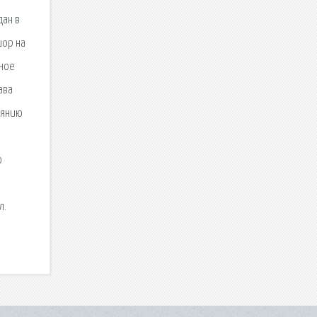
дан в
шор на
вное
ава
оянию
о
л.