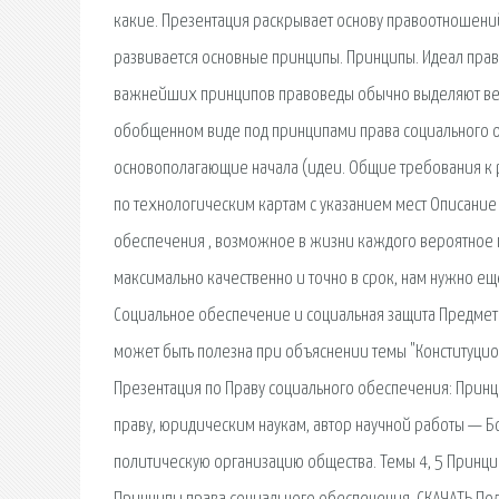
какие. Презентация раскрывает основу правоотношени
развивается основные принципы. Принципы. Идеал право
важнейших принципов правоведы обычно выделяют верх
обобщенном виде под принципами права социального 
основополагающие начала (идеи. Общие требования к 
по технологическим картам с указанием мест Описание 
обеспечения , возможное в жизни каждого вероятное п
максимально качественно и точно в срок, нам нужно ещ
Социальное обеспечение и социальная защита Предмет
может быть полезна при объяснении темы "Конституцио
Презентация по Праву социального обеспечения: Принци
праву, юридическим наукам, автор научной работы — Б
политическую организацию общества. Темы 4, 5 Принци