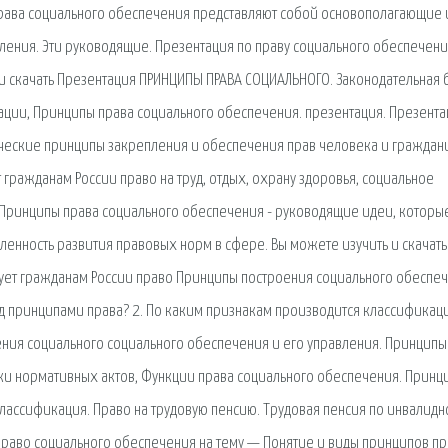
 права социального обеспечения представляют собой основополагающие
ения. Эти руководящие. Презентация по праву социального обеспечен
и скачать Презентация ПРИНЦИПЫ ПРАВА СОЦИАЛЬНОГО. Законодательная б
ции, Принципы права социального обеспечения. презентация. Презента
ические принципы закрепления и обеспечения прав человека и граждан
 гражданам России право на труд, отдых, охрану здоровья, социальное
. Принципы права социального обеспечения - руководящие идеи, которы
ленность развития правовых норм в сфере. Вы можете изучить и скачать
рует гражданам России право Принципы построения социального обеспеч
д принципами права? 2. По каким признакам производится классификац
ния социального социального обеспечения и его управления. Принципы
ки нормативных актов, Функции права социального обеспечения. Принц
лассификация. Право на трудовую пенсию. Трудовая пенсия по инвалидн
раво социального обеспечения на тему — Понятие и виды принципов пр