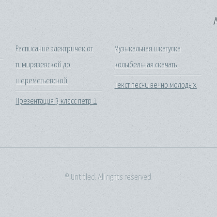
A
Расписание электричек от
Музыкальная шкатулка
тимирязевской до
колыбельная скачать
шереметьевской
Текст песни вечно молодых
Презентация 3 класс петр 1
© Untitled. All rights reserved.