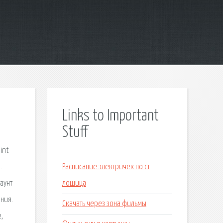
Links to Important
Stuff
int
.
Расписание электричек по ст
аунт
лошица
ения.
Скачать через зона фильмы
,