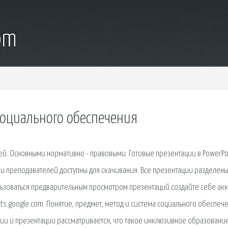
om
оциального обеспечения
й. Основными нормативно - правовыми. Готовые презентации в PowerPo
й и преподавателей доступны для скачивания. Все презентации разделены
ьзоваться предварительным просмотром презентаций создайте себе акк
unts.google.com. Понятие, предмет, метод и система социального обеспеч
нии и презентации рассматривается, что такое инклюзивное образование