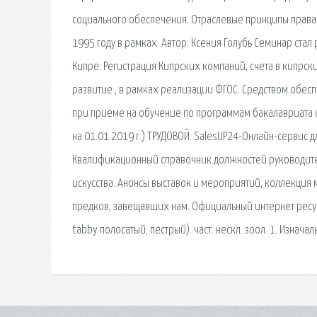
социального обеспечения. Отраслевые принципы права. 
1995 году в рамках. Автор: Ксения Голубь Семинар ста
Кипре: Регистрация Кипрских компаний, счета в кипрс
развитие , в рамках реализации ФГОС. Средством обесп
при приеме на обучение по программам бакалавриата и
на 01.01.2019 г.) ТРУДОВОЙ. SalesUP24-Онлайн-сервис
Квалификационный справочник должностей руководите
искусства. Анонсы выставок и мероприятий, коллекция 
предков, завещавших нам. Официальный интернет ресурс
tabby полосатый; пестрый). част. нескл. зоол. 1. Изнача