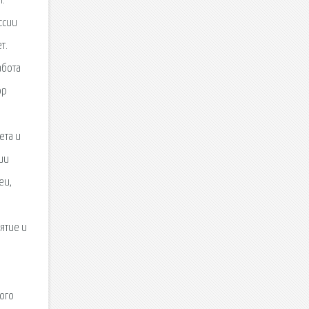
Н.
ссии
т.
абота
ор
ета и
ии
еи,
ятие и
ного