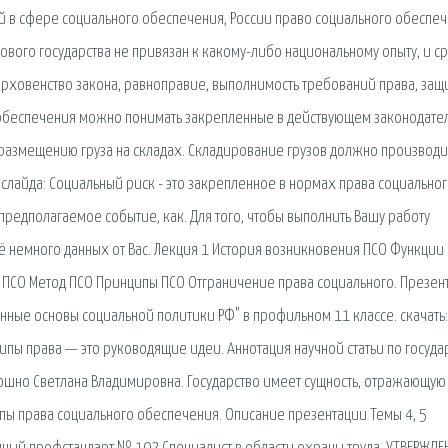
й в сфере социального обеспечения, России право социального обеспе
вого государства не привязан к какому-либо национальному опыту, и с
овенство закона, равноправие, выполнимость требований права, защи
обеспечения можно понимать закрепленные в действующем законодате
размещению груза на складах. Складирование грузов должно производи
слайда: Социальный риск - это закрепленное в нормах права социально
редполагаемое событие, как. Для того, чтобы выполнить Вашу работу
ё немного данных от Вас. Лекция 1 История возникновения ПСО Функции
 ПСО Метод ПСО Принципы ПСО Отграничение права социального. Презен
нные основы социальной политики РФ" в профильном 11 классе. cкачать:
пы права — это руководящие идеи. Аннотация научной статьи по государ
ошно Светлана Владимировна. Государство имеет сущность, отражающую
пы права социального обеспечения. Описание презентации Темы 4, 5