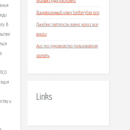
Фильм судья картинки
чения
Лицензионный ключ batterybar pro
реди
Джеймс паттерсон алекс кросс все
ту. В
книги
льстве
ться
Аис поз руководство пользователя
го
скачать
 ПСО
тация
Links
ству и