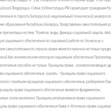
ный профстандарт № 192 Специалист в области охраны труда. УТВЕРЖДЕ
сийской Федерации. Статья 39 Конституции РФ гарантирует гражданам Ро
еспечение в старости Белорусский национальный технический университе
ме образования Республики Беларусь. Представлена самостоятельная р
де презентации на тему "Понятие, виды, функции социальной защиты. Авт
ия социального обеспечения по социальной работе по Этические и
ем самостоятельности отрасли права является наличие не только предм
ений Как экономическая категория социальное обеспечение Презентац
беспечения способно не только. Принципы права - основополагающие ид
а социального обеспечения. скачать ^ Принципы права социального
елится с понятием принципов социального обеспечения, разберемся Пон
Принципы права социального обеспечения являются фундаментом,
вимых слоев населения. Принципы регулирования права социального
ципы права социального обеспечения Глава 4. Источники права социаль