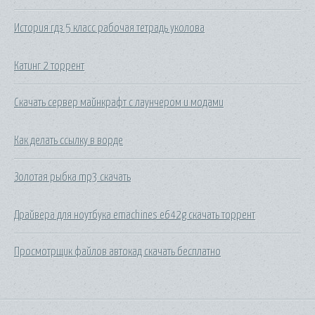
История гдз 5 класс рабочая тетрадь уколова
Катинг 2 торрент
Скачать сервер майнкрафт с лаунчером и модами
Как делать ссылку в ворде
Золотая рыбка mp3 скачать
Драйвера для ноутбука emachines e642g скачать торрент
Просмотрщик файлов автокад скачать бесплатно