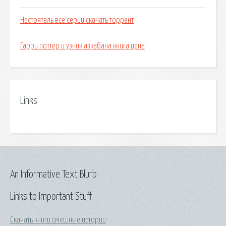
Настоятель все серии скачать торрент
Гарри поттер и узник азкабана книга цена
Links
An Informative Text Blurb
Links to Important Stuff
Скачать книги смешные истории