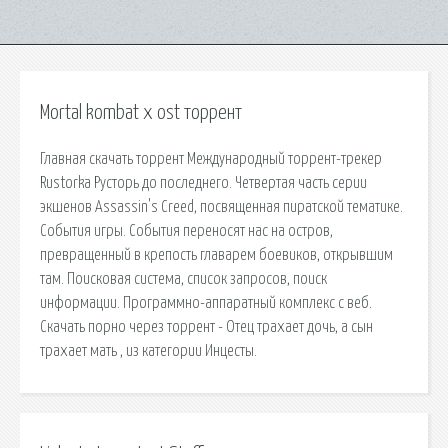
Mortal kombat x ost торрент
Главная скачать торрент Международный торрент-трекер
Rustorka Русторь до последнего. Четвертая часть серии
экшенов Assassin's Creed, посвященная пиратской тематике.
События игры. События переносят нас на остров,
превращенный в крепость главарем боевиков, открывшим
там. Поисковая сиcтема, список запросов, поиск
информации. Программно-аппаратный комплекс с веб.
Скачать порно через торрент - Отец трахает дочь, а сын
трахает мать , из категории Инцесты.