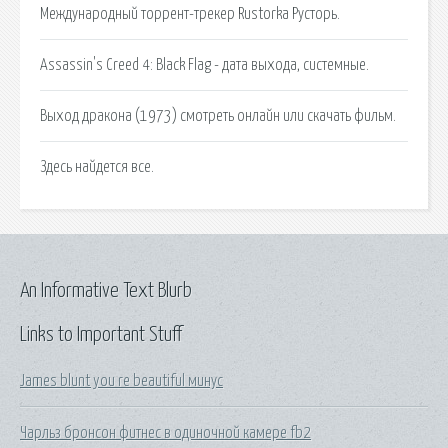
Международный торрент-трекер Rustorka Русторь.
Assassin's Creed 4: Black Flag - дата выхода, системные.
Выход дракона (1973) смотреть онлайн или скачать фильм.
Здесь найдется все.
An Informative Text Blurb
Links to Important Stuff
James blunt you re beautiful минус
Чарльз бронсон фитнес в одиночной камере fb2