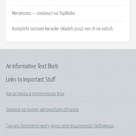
Мегаполис — плейлист на TopRadio.
Kompletn seznam karaoke skladeb použ van ch na našich.
An Informative Text Blurb
Links to Important Stuff
Как вставить в презентацию фон
Задание на оценку автомобиля образец
Скачать бесплатно книгу януш леон вишневский любовница