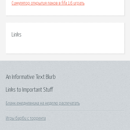
Симулятор открытия паков в fifa 16 играть
Links
An Informative Text Blurb
Links to Important Stuff
Бланк ежедневника на неделю распечатать
Игры барби с торрента