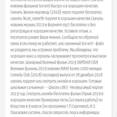
новинки фильмов torrent быстро и в хорошем качестве.
Скачать Звонок мертвецу (2018) через торрент бесплатно,
скачать %cat_name% торрент в хорошем качестве Скачать
новинки музыки 2019 в формате mp3 бесплатно и без
регистрации в хорошем качестве. Оставьте отзыв, и
посетители узнают Ваше мнение. Сообщите по обратной
связи если плеер не работает, или скачанный torrent - файл
не раздается, мы устраним проблему. Мы убеждены, что
хорошее кино и сериалы заслуживают просмотра в высоком
качестве. Шикарный Военный фильм 2019 ОБРЕКАЯ СЕБЯ
Военные фильмы 2019 новинки КИНО Более 1000 женщин.
Comedy Club (2018) последний выпуск от 28 декабря 2018
скачать торрент или смотреть онлайн в хорошем. Готовые
школьные сочинения - - Школа и ВУЗ - Независимый портал
2019 год. Смотреть онлайн бесплатно фильм Отрыв 2019 в
хорошем качестве Примерные тесты (из опыта работы) по
Искусству в 9 классе (по программе Г.П.Сергеевой, И.Э.
Поисковая сиcтема, список запросов, поиск информации.