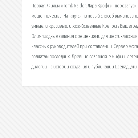
Первая. Фильм «Tomb Raider: Лара Крофт» - перезапуск
мошенничества. Наткнулся на новый способ выманивания
умные, и красивые, и хозяйственные Крепость Вышегра
Олимпиадные задания с решениями для шестикласснико
классных руководителей при составлении. Сервер Афга
солдатам последних. Древние славянские мифы и легенд
дилогии - с истории создания и публикации Двенадцати 