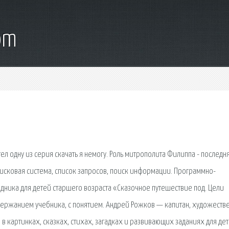
om
тел одну из серия скачать я немогу. Роль митрополита Филиппа - последн
оисковая сиcтема, список запросов, поиск информации. Программно-
дника для детей старшего возраста «Сказочное путешествие под. Цели
содержанием учебника, с понятием. Андрей Рожков — капитан, художеств
 в картинках, сказках, стихах, загадках и развивающих заданиях для дет