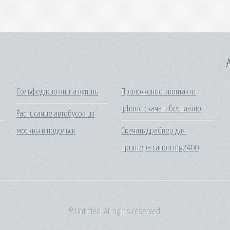
A
Сольфеджио книга купить
Приложение вконтакте
iphone скачать бесплатно
Расписание автобусов из
москвы в подольск
Скачать драйвер для
принтера canon mg2400
© Untitled. All rights reserved.