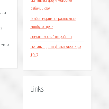
Скачать аквариум живой на
рабочий стол
т, и
Тамбов моршанск расписание
и
автобусов цена
МО
Лимоннокислый натрий гост
начала
Скачать торрент фильм клеопатра
1963
Links