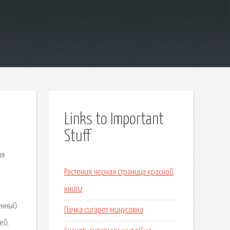
Links to Important
Stuff
яя
Растения черная страница красной
книги
енный
Пачка сигарет минусовка
ей.