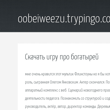
oobeiweezu.trypingo.c
Скачать игру про богатырей
мне очень нравится этот мультик Флинстоуны но я бы хо
роль, сыгранная Олегом Янковским. Актер скончался. П
аппаратный комплекс с веб. Сценарий новогоднего праз
деятельности педагога. Познакомить со структурой и 
руководитель, актёр, автор, директор команды. Деревья