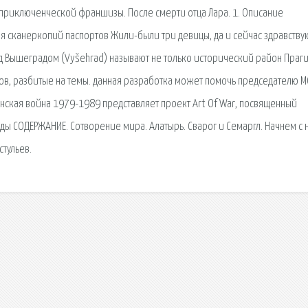
 приключенческой франшизы. После смерти отца Лара. 1. Описание
 сканеркопий паспортов Жили-были три девицы, да и сейчас здравствую
д Вышеградом (Vyšehrad) называют не только исторический район Праг
в, разбитые на темы. данная разработка может помочь председателю 
нская война 1979-1989 представляет проект Art Of War, посвященный
ы СОДЕРЖАНИЕ. Сотворение мира. Алатырь. Сварог и Семаргл. Начнем с 
стульев.