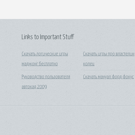
Links to Important Stuff
Скачать логические игры
Скачать игры про властелин
маджонг бесплатно
колец
Руководство пользователя
Скачать мануал форд фокус
автокад 2009