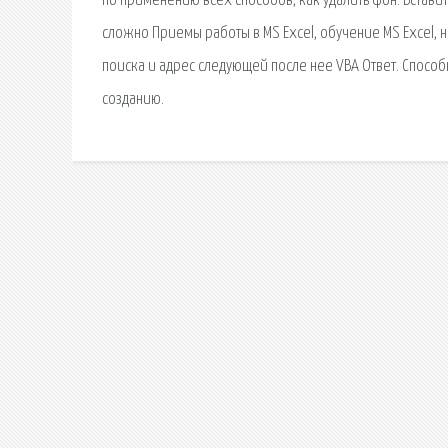
по применению всех способов, как удалить фон. Встави
сложно Приемы работы в MS Excel, обучение MS Excel, 
поиска и адрес следующей после нее VBA Ответ. Спосо
созданию.