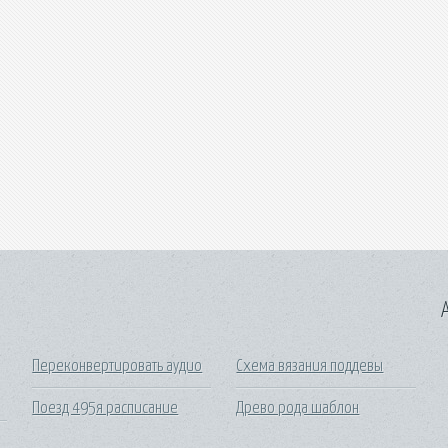
A
Переконвертировать аудио
Схема вязания поддевы
Поезд 495я расписание
Древо рода шаблон