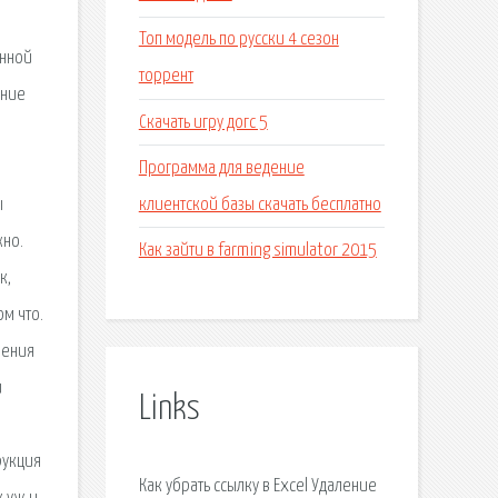
Топ модель по русски 4 сезон
анной
торрент
шние
Скачать игру догс 5
Программа для ведение
клиентской базы скачать бесплатно
ы
жно.
Как зайти в farming simulator 2015
к,
ом что.
чения
и
Links
рукция
Как убрать ссылку в Excel Удаление