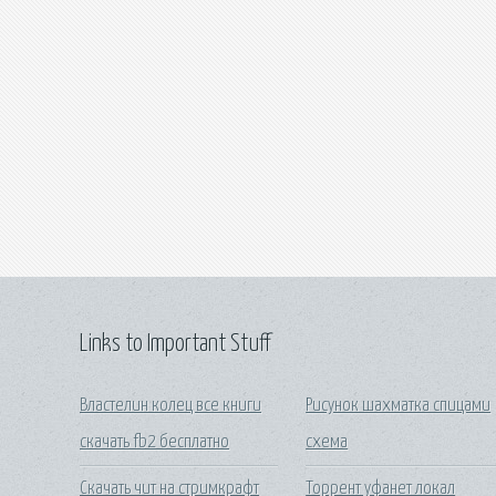
Links to Important Stuff
Властелин колец все книги
Рисунок шахматка спицами
скачать fb2 бесплатно
схема
Скачать чит на стримкрафт
Торрент уфанет локал