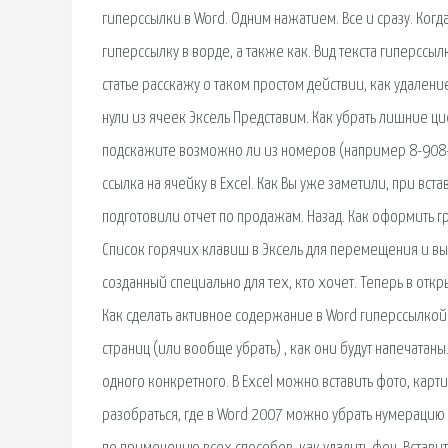
гиперссылки в Word. Одним нажатием. Все и сразу. Когда
гиперссылку в ворде, а также как. Вид текста гиперссыл
статье расскажу о таком простом действии, как удалени
нули из ячеек Эксель Представим. Как убрать лишние ц
подскажите возможно ли из номеров (например 8-908-6
ссылка на ячейку в Excel. Как Вы уже заметили, при вст
подготовили отчет по продажам. Назад. Как оформить 
Список горячих клавиш в Эксель для перемещения и выде
созданный специально для тех, кто хочет. Теперь в откр
Как сделать активное содержание в Word гиперссылкой 
страниц (или вообще убрать) , как они будут напечата
одного конкретного. В Excel можно вставить фото, карти
разобраться, где в Word 2007 можно убрать нумерацию н