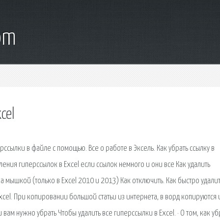
om
cel
ерссылки в файле с помощью. Все о работе в Эксель. Как убрать ссылку в
аления гиперссылок в Excel если ссылок немного и они все Как удалить
а мышкой (только в Excel 2010 и 2013) Как отключить. Как быстро удали
xcel. При копировании большой статьи из интернета, в ворд копируются 
и вам нужно убрать Чтобы удалить все гиперссылки в Excel. · О том, как уб