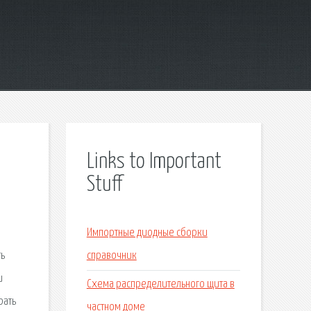
Links to Important
Stuff
Импортные диодные сборки
ть
справочник
и
Схема распределительного щита в
рать
частном доме