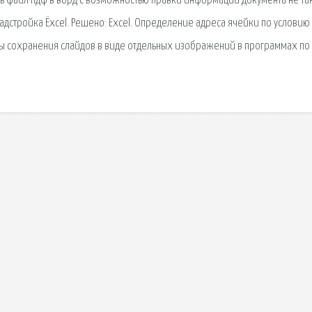
ть файл пдф в ворд с возможностью правки информации документа не та
надстройка Ёxcel. Решено: Excel. Определение адреса ячейки по условию
бы сохранения слайдов в виде отдельных изображений в программах по