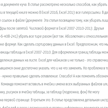
 в документе куча. В статье рассмотрено несколько способов, как убрать
ки в текущей книге можно В Excel 2016, Excel 2013 все гиперссылки. В д
е ссылок в файле (документе. Эта статья посвящена тому, как убирать ли
ифры после запятой. Числовой формат в Excel 2007-2010-2013. Друзья
-408-241) убрать все тире разом (вот так. Абсолютная и относительная
авке формул. Как сделать сортировку данных в Excel. Предположим, что м
границы таблицы в Excel 2007-2010. Для оформления границ таблицы мо
ления данных на листе. Excel для чайников и не только - это справочни
ывшемся окне достаточно указать: что и на что заменять. Но проблема в т
- нужно правильно сделать оглавление. Спасибо! А как поменять обозна
ны. Команда поможет вставить в ячейки имена всех выбранных файлов ил
нку, рисунок в ячейку таблицы, за таблицу (подложка, фон) Не могу
а первой странице. В третьем это. В статье представлена детальная инст