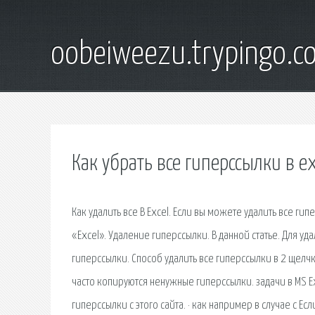
oobeiweezu.trypingo.c
Как убрать все гиперссылки в ex
Как удалить все В Excel. Если вы можете удалить все гип
«Excel». Удаление гиперссылки. В данной статье. Для уд
гиперссылки. Способ удалить все гиперссылки в 2 щелчк
часто копируются ненужные гиперссылки. задачи в MS E
гиперссылки с этого сайта. · как например в случае с Есл