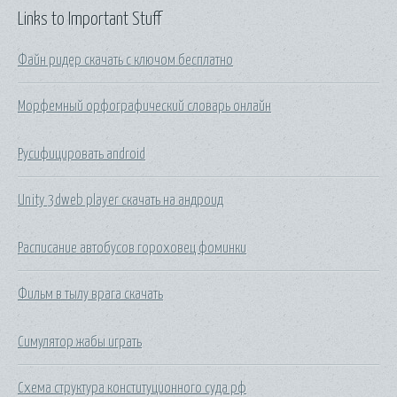
Links to Important Stuff
Файн ридер скачать с ключом бесплатно
Морфемный орфографический словарь онлайн
Русифицировать android
Unity 3dweb player скачать на андроид
Расписание автобусов гороховец фоминки
Фильм в тылу врага скачать
Симулятор жабы играть
Схема структура конституционного суда рф