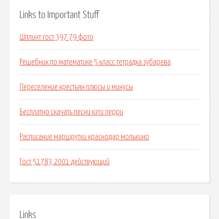
Links to Important Stuff
Шплинт гост 397 79 фото
Решебник по математике 5 класс тетрадка зубарева
Переселение крестьян плюсы и минусы
Бесплатно скачать песни кэти перри
Расписание маршрутки краснодар молькино
Гост 51783 2001 действующий
Links