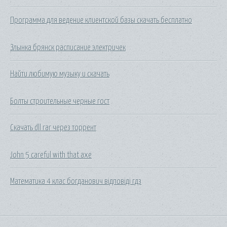
Программа для ведение клиентской базы скачать бесплатно
Злынка брянск расписание электричек
Найти любимую музыку и скачать
Болты строительные черные гост
Скачать dll rar через торрент
John 5 careful with that axe
Математика 4 клас богданович відповіді гдз