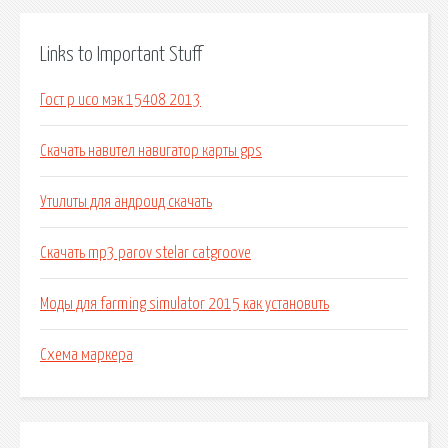
Links to Important Stuff
Гост р исо мэк 15408 2013
Скачать навител навигатор карты gps
Утилиты для андроид скачать
Скачать mp3 parov stelar catgroove
Моды для farming simulator 2015 как установить
Схема маркера