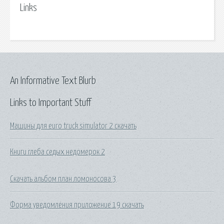
Links
An Informative Text Blurb
Links to Important Stuff
Машины для euro truck simulator 2 скачать
Книги глеба седых недомерок 2
Скачать альбом план ломоносова 3
Форма уведомления приложение 19 скачать