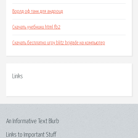
Ворлд оф танк для андроид
Скачать учебники html fb2
Скачать бесплатно игру blitz brigade на компьютер
Links
An Informative Text Blurb
Links to Important Stuff