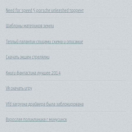
Need for speed 5 porsche unleashed торрент
Шаблоны материков земли
Теплый палантин спицами схема и описание
Скачать экшен стрелялки
Книги фантастика лучшее 2014
Vk скачать игру
Vfd загрузка драйвера была заблокирована
Взрослая поликлиника г минусинск