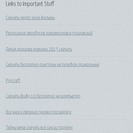
Links to Important Stuff
Скачать через зона фильмы
Расписание автобусов новомосковск грицовский
Дарья донцова новинки 2015 скачать
Скачать бесплатно рингтоны на телефон прикольные
Psycraft
Скачать фифу 10 бесплатно на компьютер
Все книги евгения сухова про варяга
Тайны века скачать все серии торрент