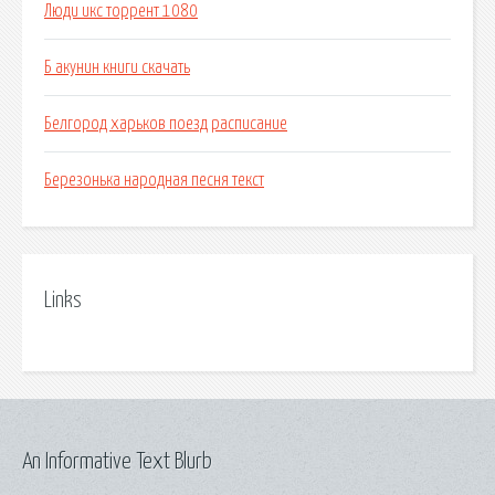
Люди икс торрент 1080
Б акунин книги скачать
Белгород харьков поезд расписание
Березонька народная песня текст
Links
An Informative Text Blurb