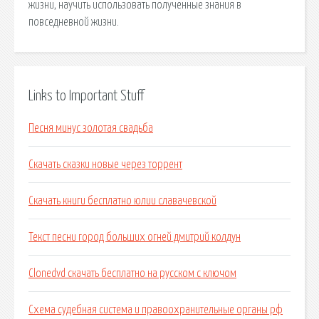
жизни, научить использовать полученные знания в
повседневной жизни.
Links to Important Stuff
Песня минус золотая свадьба
Скачать сказки новые через торрент
Скачать книги бесплатно юлии славачевской
Текст песни город больших огней дмитрий колдун
Clonedvd скачать бесплатно на русском c ключом
Схема судебная система и правоохранительные органы рф