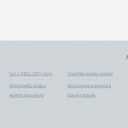
A
Гост р 19011 2003 статус
Speechka скачать торрент
Аберкромби кровь и
Книга джона кракауэра в
железо аудиокнига
диких условиях