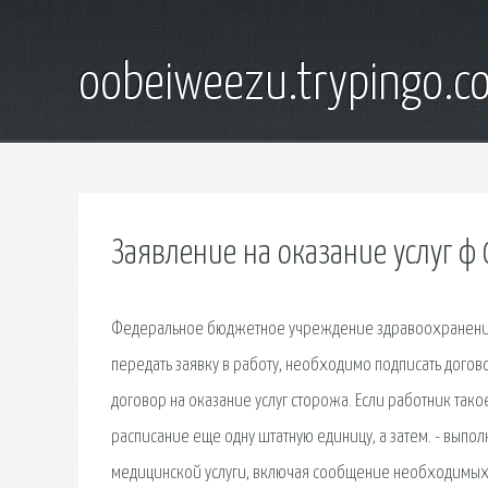
oobeiweezu.trypingo.c
Заявление на оказание услуг ф 
Федеральное бюджетное учреждение здравоохранения «
передать заявку в работу, необходимо подписать догов
договор на оказание услуг сторожа. Если работник тако
расписание еще одну штатную единицу, а затем. - вып
медицинской услуги, включая сообщение необходимых д