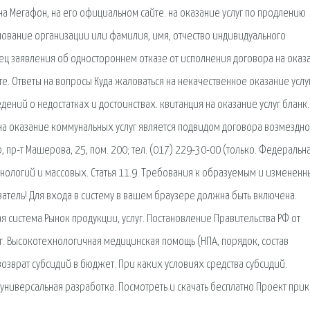
 на Мегафон, на его официальном сайте. на оказание услуг по продлению
енование организации или фамилия, имя, отчество индивидуального
ц заявления об одностороннем отказе от исполнения договора на оказ
е. Ответы на вопросы Куда жаловаться на некачественное оказание услуг
ений о недостатках и достоинствах. квитанция на оказание услуг бланк.
 на оказание коммунальных услуг является подвидом договора возмездно
 пр-т Машерова, 25, пом. 200; тел. (017) 229-30-00 (только. Федеральн
нологий и массовых. Статья 11.9. Требования к образуемым и изменен
атель! Для входа в систему в вашем браузере должна быть включена.
система Рынок продукции, услуг. Постановление Правительства РФ от
г. Высокотехнологичная медицинская помощь (НПА, порядок, состав
озврат субсидий в бюджет. При каких условиях средства субсидий.
 универсальная разработка. Посмотреть и скачать бесплатно Проект прик