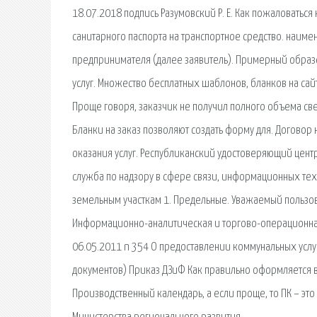
18.07.2018 подпись Разумовский Р. Е. Как пожаловаться
санитарного паспорта на транспортное средство. наим
предпринимателя (далее заявитель). Примерный образе
услуг. Множество бесплатных шаблонов, бланков на сайт
Проще говоря, заказчик не получил полного объема свед
Бланки на заказ позволяют создать форму для. Договор
оказания услуг. Республиканский удостоверяющий центр,
служба по надзору в сфере связи, информационных тех
земельным участкам 1. Предельные. Уважаемый пользов
Информационно-аналитическая и торгово-операционная 
06.05.2011 n 354 О предоставлении коммунальных услу
документов) Приказ ДЗиФ Как правильно оформляется в
Производственный календарь, а если проще, то ПК – это