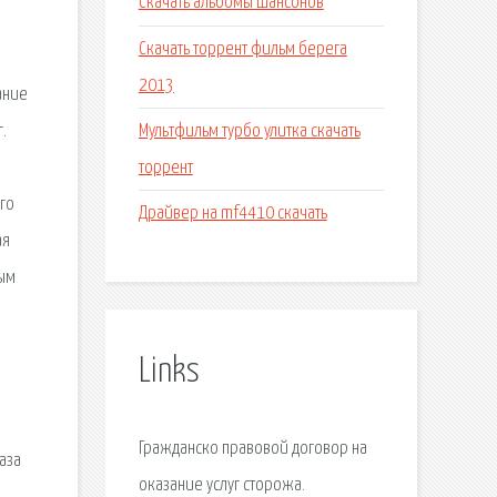
Скачать альбомы шансонов
Скачать торрент фильм берега
2013
ание
Мультфильм турбо улитка скачать
.
торрент
го
Драйвер на mf4410 скачать
ая
ным
Links
Гражданско правовой договор на
аза
оказание услуг сторожа.