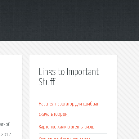
Links to Important
Stuff
й
Навител навигатор для симбиан
скачать торрент
латной
Картинки халк и агенты смэш
.2012.