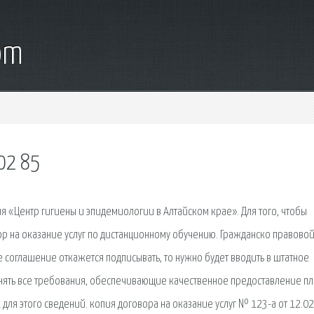
om
02 85
Центр гигиены и эпидемиологии в Алтайском крае». Для того, чтобы
ор на оказание услуг по дистанционному обучению. Гражданско правово
е соглашение откажется подписывать, то нужно будет вводить в штатное
олнять все требования, обеспечивающие качественное предоставление п
ля этого сведений. копия договора на оказание услуг № 123-а от 12.02