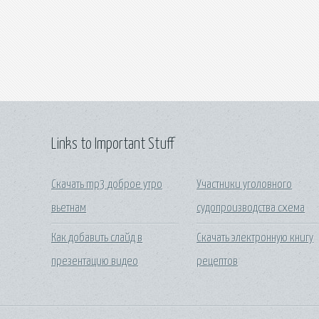
Links to Important Stuff
Скачать mp3 доброе утро
Участники уголовного
вьетнам
судопроизводства схема
Как добавить слайд в
Скачать электронную книгу
презентацию видео
рецептов