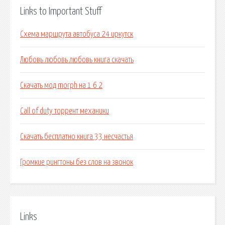
Links to Important Stuff
Схема маршрута автобуса 24 иркутск
Любовь любовь любовь книга скачать
Скачать мод morph на 1 6 2
Call of duty торрент механики
Скачать бесплатно книга 33 несчастья
Громкие рингтоны без слов на звонок
Links