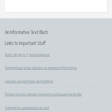
An Informative Text Blurb
Links to Important Stuff
Калл оф дутти 3 прохождение
Популярные игры скачать на андроид бесплатно
Скачать на рингтоны на телефон
Принц персии скачать торрент в хорошем качестве
Симулятор школьника чит код