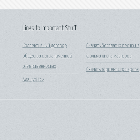
Links to Important Stuff
Коллективный договор
Скачать бесплатно песню из
общества с ограниченной
фильма книга мастеров
ответственностью
Скачать торрент игра spore
Алан уэйк 2