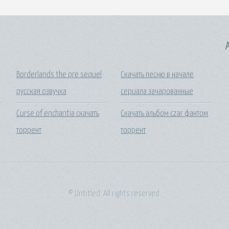
A
Borderlands the pre sequel
Скачать песню в начале
русская озвучка
сериала зачарованные
Curse of enchantia скачать
Скачать альбом czar фантом
торрент
торрент
© Untitled. All rights reserved.