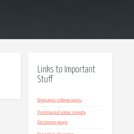
Links to Important
Stuff
Владимир гофман книги
Учительский вальс скачать
бесплатно минус