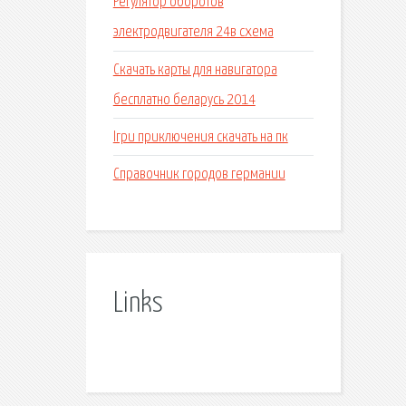
Регулятор оборотов
электродвигателя 24в схема
Скачать карты для навигатора
бесплатно беларусь 2014
Ігри приключения скачать на пк
Справочник городов германии
Links