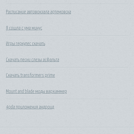
Расписание автовокзала артемовска
Я сошла с ума минус
Игры геркулес скачать
Скачать песни слезы асфальта
Скачать transformers prime
Mount and blade моды вархаммер
4pda приложения андроид