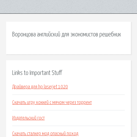
Воронцова английский для экономистов решебник
Links to Important Stuff
Драйвера для hp laserjet 1020
Скачать игру хоккей с мячом через торрент
Издательский гост
Скачать сталкер мод опасный поход