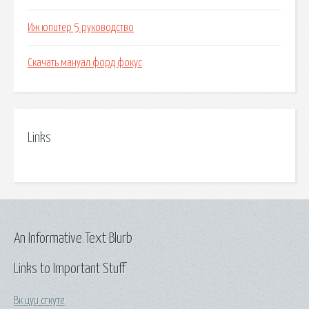
Иж юпитер 5 руководство
Скачать мануал форд фокус
Links
An Informative Text Blurb
Links to Important Stuff
Вк цуи сгкуте