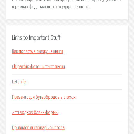
в рамках федерального государственного.
Links to Important Stuff
Как попасть в сказку из книги
Chipachip фотоны текст песни
Lets life
Презентация бутербродов в стихах
2 тп водхоз бланк формы
Привилегия словарь ожегова