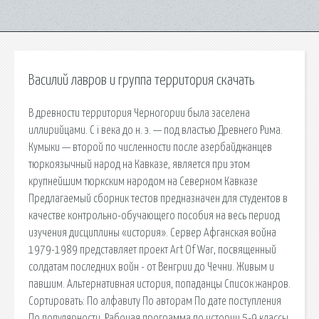
Василий лавров и группа территория скачать
В древности территория Черногории была заселена
иллирийцами. С i века до н. э. — под властью Древнего Рима.
Кумыки — второй по численности после азербайджанцев
тюркоязычный народ на Кавказе, является при этом
крупнейшим тюркским народом на Северном Кавказе
Предлагаемый сборник тестов предназначен для студентов в
качестве контрольно-обучающего пособия на весь период
изучения дисциплины «история». Сервер Афганская война
1979-1989 представляет проект Art Of War, посвященный
солдатам последних войн - от Венгрии до Чечни. Живым и
павшим. Альтернативная история, попаданцы Список жанров.
Сортировать: По алфавиту По авторам По дате поступления
По популярности. Рабочая программа по истории 5-9 классы