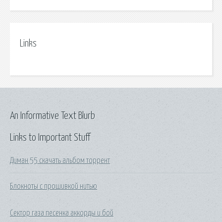
Links
An Informative Text Blurb
Links to Important Stuff
Диман 55 скачать альбом торрент
Блокноты с прошивкой нитью
Сектор газа песенка аккорды и бой