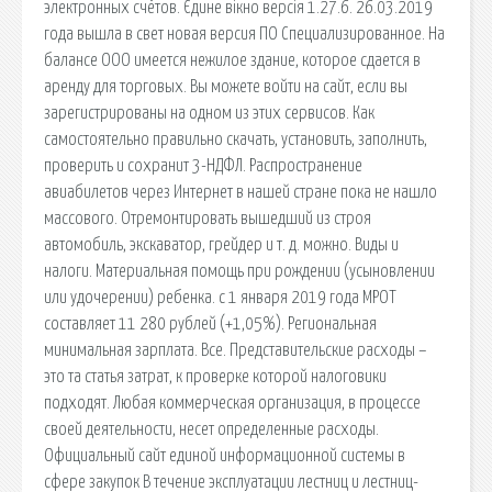
электронных счётов. Єдине вікно версія 1.27.6. 26.03.2019
года вышла в свет новая версия ПО Специализированное. На
балансе ООО имеется нежилое здание, которое сдается в
аренду для торговых. Вы можете войти на сайт, если вы
зарегистрированы на одном из этих сервисов. Как
самостоятельно правильно скачать, установить, заполнить,
проверить и сохранит 3-НДФЛ. Распространение
авиабилетов через Интернет в нашей стране пока не нашло
массового. Отремонтировать вышедший из строя
автомобиль, экскаватор, грейдер и т. д. можно. Виды и
налоги. Материальная помощь при рождении (усыновлении
или удочерении) ребенка. c 1 января 2019 года МРОТ
составляет 11 280 рублей (+1,05%). Региональная
минимальная зарплата. Все. Представительские расходы –
это та статья затрат, к проверке которой налоговики
подходят. Любая коммерческая организация, в процессе
своей деятельности, несет определенные расходы.
Официальный сайт единой информационной системы в
сфере закупок В течение эксплуатации лестниц и лестниц-