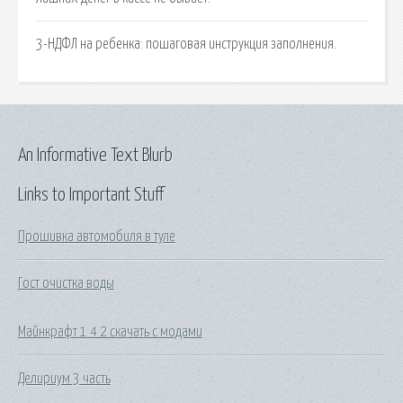
3-НДФЛ на ребенка: пошаговая инструкция заполнения.
An Informative Text Blurb
Links to Important Stuff
Прошивка автомобиля в туле
Гост очистка воды
Майнкрафт 1 4 2 скачать с модами
Делириум 3 часть