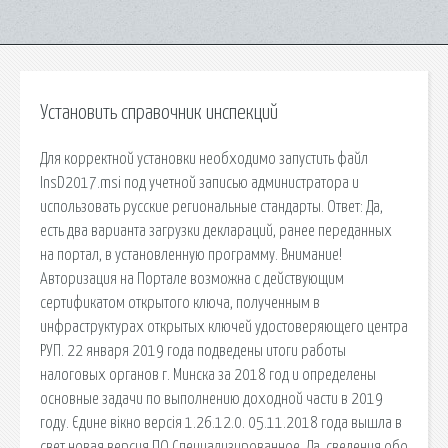
Установить справочник инспекций
Для корректной установки необходимо запустить файл
InsD2017.msi под учетной записью администратора и
использовать русские региональные стандарты. Ответ: Да,
есть два варианта загрузки деклараций, ранее переданных
на портал, в установленную программу. Внимание!
Авторизация на Портале возможна с действующим
сертификатом открытого ключа, полученным в
инфраструктурах открытых ключей удостоверяющего центра
РУП. 22 января 2019 года подведены итоги работы
налоговых органов г. Минска за 2018 год и определены
основные задачи по выполнению доходной части в 2019
году. Єдине вікно версія 1.26.12.0. 05.11.2018 года вышла в
свет новая версия ПО Специализированное. Да, сведения обо