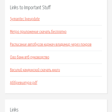
Links to Important Stuff
Symantec liveupdate
Метро приложение скачать бесплатно
Расписание автобусов киржач владимир через покров
Оао банк втб руководство
Василий кандинский скачать книги
Аббревиатура pdf
Links