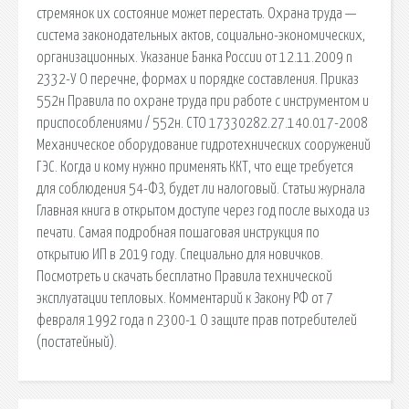
стремянок их состояние может перестать. Охрана труда —
система законодательных актов, социально-экономических,
организационных. Указание Банка России от 12.11.2009 n
2332-У О перечне, формах и порядке составления. Приказ
552н Правила по охране труда при работе с инструментом и
приспособлениями / 552н. СТО 17330282.27.140.017-2008
Механическое оборудование гидротехнических сооружений
ГЭС. Когда и кому нужно применять ККТ, что еще требуется
для соблюдения 54-ФЗ, будет ли налоговый. Статьи журнала
Главная книга в открытом доступе через год после выхода из
печати. Самая подробная пошаговая инструкция по
открытию ИП в 2019 году. Специально для новичков.
Посмотреть и скачать бесплатно Правила технической
эксплуатации тепловых. Комментарий к Закону РФ от 7
февраля 1992 года n 2300-1 О защите прав потребителей
(постатейный).