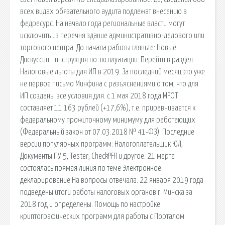
всех видах обязательного аудита подлежат внесению в
федресурс. На начало года региональные власти могут
исключить из перечня здание административно-делового или
торгового центра. До начала работы гляньте: Новые
Дискуссии - инструкция по эксплуатации. Перейти в раздел.
Налоговые льготы для ИП в 2019. За последний месяц это уже
не первое письмо Минфина с разъяснениями о том, что для
ИП созданы все условия для. c 1 мая 2018 года МРОТ
составляет 11 163 рублей (+17,6%), т.е. приравнивается к
федеральному прожиточному минимуму для работающих
(Федеральный закон от 07.03.2018 № 41-ФЗ). Последние
версии популярных программ: Налогоплательщик ЮЛ,
Документы ПУ 5, Tester, CheckPFR и другое. 21 марта
состоялась прямая линия по теме Электронное
декларирование На вопросы отвечала. 22 января 2019 года
подведены итоги работы налоговых органов г. Минска за
2018 год и определены. Помощь по настройке
криптографических программ для работы с Порталом