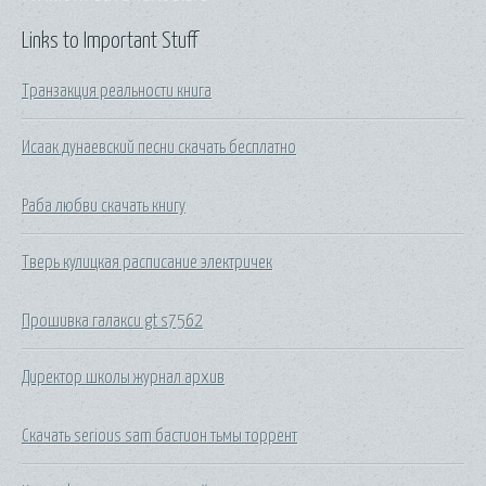
Links to Important Stuff
Транзакция реальности книга
Исаак дунаевский песни скачать бесплатно
Раба любви скачать книгу
Тверь кулицкая расписание электричек
Прошивка галакси gt s7562
Директор школы журнал архив
Скачать serious sam бастион тьмы торрент