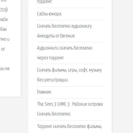
 это
торрент.
2019)
Сайты юмора.
лайн
Скачать бесплатно аудиокнигу
обак
Анекдоты от Евгения.
атно и
Аудиокниги скачать бесплатно
 or
через торрент.
ии на
Скачать фильмы, игры, софт, музыку
без регистрации.
Главная.
The Sims 3 СИМС 3 : Райские острова
Скачать бесплатно.
Торрент скачать бесплатно фильмы,