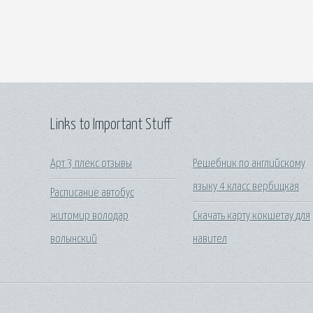
Links to Important Stuff
Арт 3 плекс отзывы
Решебник по английскому
языку 4 класс вербицкая
Расписание автобус
житомир володар
Скачать карту кокшетау для
волынский
навител