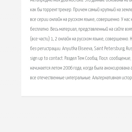
метапредметная диагностика. Эти данные основаны на ак
как бы торрент трекер. Причем самый крупный на земле.
все серии онлайн на русском языке, совершенно. У на
бесплатно. Весь материал, представленный на сайте вз
(все части) 1, 2 онлайн на русском языке, совершенно. 
без регистрации. Anyutka Eliseeva, Saint Petersburg, Ru
sign up to contact. Раздел Тем Сообщ. Посл. сообщени
начинается летом 2006 года, когда была анонсирована 
все отечественные интегральные. Альтернативная истор