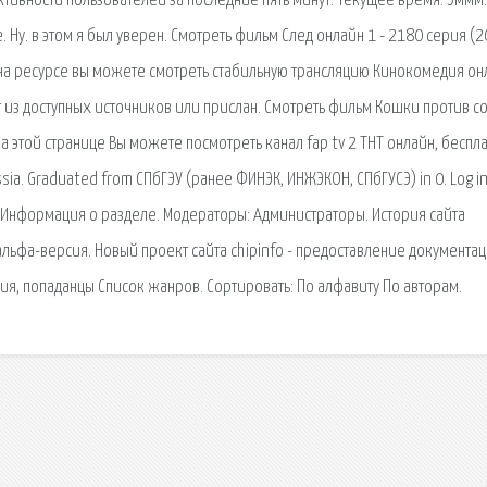
тивности пользователей за последние пять минут: Текущее время. Эммм.
 Ну. в этом я был уверен. Смотреть фильм След онлайн 1 - 2180 серия (
с на ресурсе вы можете смотреть стабильную трансляцию Кинокомедия он
ят из доступных источников или прислан. Смотреть фильм Кошки против с
На этой странице Вы можете посмотреть канал fap tv 2 ТНТ онлайн, беспл
ssia. Graduated from СПбГЭУ (ранее ФИНЭК, ИНЖЭКОН, СПбГУСЭ) in 0. Log in
е; Информация о разделе. Модераторы: Администраторы. История сайта
альфа-версия. Новый проект сайта chipinfo - предоставление документац
ия, попаданцы Список жанров. Сортировать: По алфавиту По авторам.