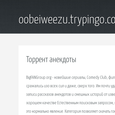
oobeiweezu.trypingo.c
Торрент анекдоты
BigFANGroup.org - новейшие сериалы, Comedy Club, филь
сражались изо всех сил и даже, сверх того. Им почти уд
записи рассказов анекдотов и смешных историй от изве
хорошем качестве Естественным поисковым запросом, 
это нормально явление. Категория позволяет скачать гон