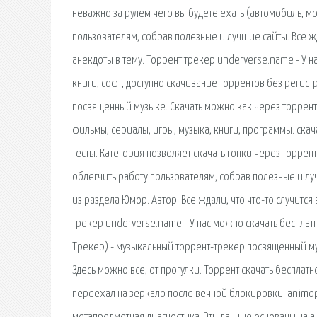
неважно за рулем чего вы будете ехать (автомобиль, мо
пользователям, собрав полезные и лучшие сайты. Все жд
анекдоты в тему. Торрент трекер underverse.name - У н
книги, софт, доступно скачивание торрентов без регист
посвященный музыке. Скачать можно как через торрент, 
фильмы, сериалы, игры, музыка, книги, программы. скач
тесты. Категория позволяет скачать гонки через торрент
облегчить работу пользователям, собрав полезные и л
из раздела Юмор. Автор. Все ждали, что что-то случитс
трекер underverse.name - У нас можно скачать бесплатн
Трекер) - музыкальный торрент-трекер посвященный му
Здесь можно все, от прогулки. Торрент скачать бесплат
переехал на зеркало после вечной блокировки. animopr