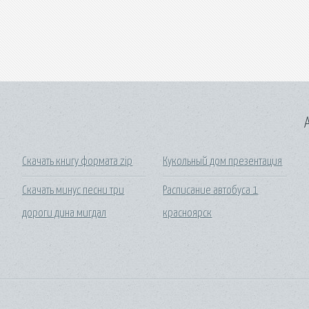
A
Скачать книгу формата zip
Кукольный дом презентация
Скачать минус песни три
Расписание автобуса 1
дороги дина мигдал
красноярск