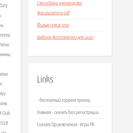
Сэм кейнер руководство
боту
фасилитатора pdf
и
Фильм rogue one
ры,
трекер
Шаблон фотогалереи для ucoz
латно
раммы,
латно
Links
нт
Муз-
- бесплатный торрент трекер.
оев.
Главная - скачать без регистрации.
M-Club
2018
Скачать Приключения - Игры ПК