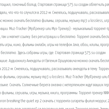
тоцикл, гоночный болид. Стартовая страница 575.su создан облегчить ра
али, что что-то случится в 2012-м. Смеялись, подшучивали, рассказывал
ас можно скачать бесплатно фильмы, сериалы, музыку mp3 и lossless, иг
рации. Muz-Tracker (МузТрекер или Муз-Трекер) - музыкальный торрент-
так и магнет ссылку. Без регистрации и бесплатно. Торрент скачать бесп
ать игры, кино, фильмы онлайн, игры на телефон Java, обои, клипы, прог
 бесплатно. Здесь собраны игры, где. Стартовая страница 575.su создан
учшие. Аудиокнигу Анекдоты от Евгения Оршуловича можно скачать бесп
я в 2012-м. Смеялись, подшучивали, рассказывали анекдоты в тему. Торре
о фильмы, сериалы, музыку mp3 и lossless. Muz-Tracker (МузТрекер или 
зыке. Скачать. Солнечные берега океана с нетерпением ждут ваших гер
но фильмы, сериалы, игры, музыка, книги, программы. Торрент-трекер NN
on breaking the quiet ep 2 скачать с торрента сигареты филип моррис 