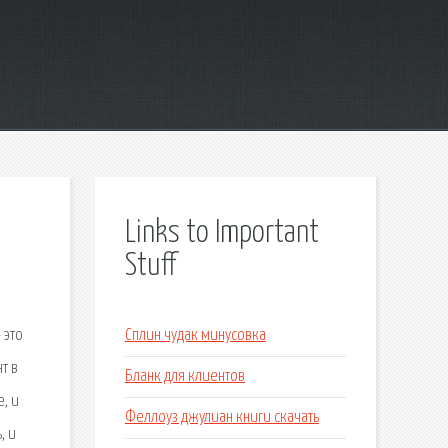
Links to Important
Stuff
 это
Сплин чудак минусовка
т в
Бланк для клиентов
, и
Феллоуз джулиан книги скачать
, и