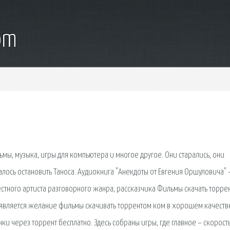
om
мы, музыка, игры для компьютера и многое другое. Они старались, они
алось остановить Таноса. Аудиокнига "Анекдоты от Евгения Оршуловича" -
стного артиста разговорного жанра, рассказчика Фильмы скачать торрен
является желание фильмы скачивать торрентом ком в хорошем качестве
ки через торрент бесплатно. Здесь собраны игры, где главное – скорость