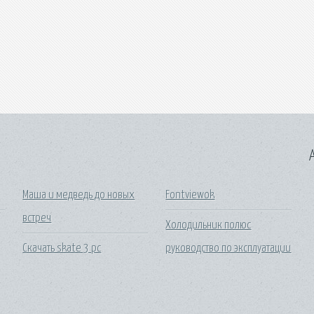
A
Маша и медведь до новых
Fontviewok
встреч
Холодильник полюс
Скачать skate 3 pc
руководство по эксплуатации