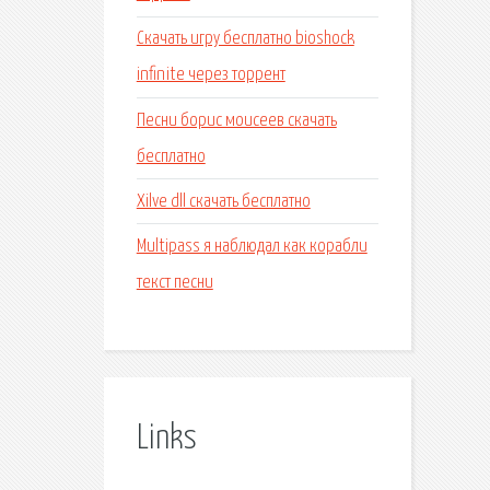
Скачать игру бесплатно bioshock
infinite через торрент
Песни борис моисеев скачать
бесплатно
Xilve dll скачать бесплатно
Multipass я наблюдал как корабли
текст песни
Links