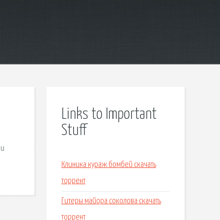
Links to Important
Stuff
ки
Клиника кураж бомбей скачать
торрент
Гитеры майора соколова скачать
торрент