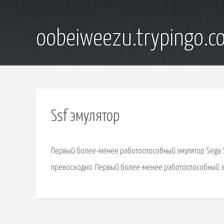
oobeiweezu.trypingo.c
Ssf эмулятор
Первый более-менее работоспособный эмулятор Sega Sat
превосходно. Первый более-менее работоспособный эмул