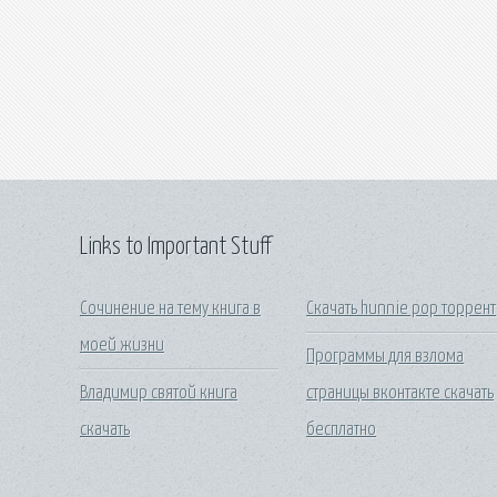
Links to Important Stuff
Сочинение на тему книга в
Скачать hunnie pop торрент
моей жизни
Программы для взлома
Владимир святой книга
страницы вконтакте скачать
скачать
бесплатно