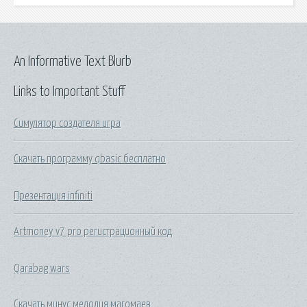
An Informative Text Blurb
Links to Important Stuff
Симулятор создателя игра
Скачать программу qbasic бесплатно
Презентация infiniti
Artmoney v7 pro регистрационный код
Qarabag wars
Скачать минус мелодия магомаев