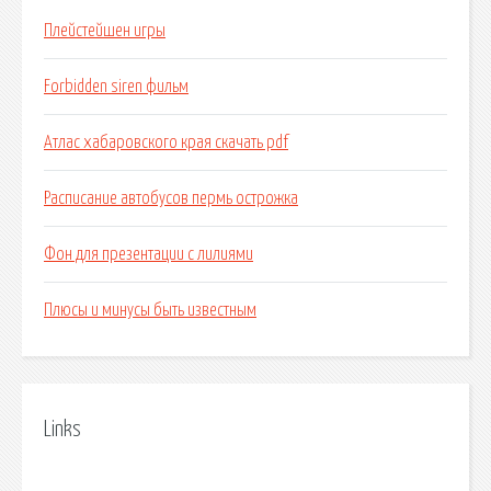
Плейстейшен игры
Forbidden siren фильм
Атлас хабаровского края скачать pdf
Расписание автобусов пермь острожка
Фон для презентации с лилиями
Плюсы и минусы быть известным
Links