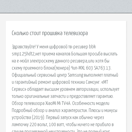
Сколько стоит прошивка телевизора
Здравствуйте! У меня цифровой тв-ресивер bbk
smp125hdt2,нет приема каналов.Большая просьба выслать
на е-мэйл электросхему данного ресивера,или хотя бы
схему приемного блока(тюнера) Чип-MXL 603 SA763.13.
Официальный сервисный центр Samsung выполняет платный
и гарантийный ремонт цифровой техники Самсунг. «МТ
Сервис» обладает высшим уровнем авторизации, использует
только оригинальные запчасти и предоставляет гарантию.
Обзор телевизора XiaoMi Mi TV4A. Особенности модели
Подробный обзор и анализ характеристик. Плюсы и минусы
устройства (2019). Первый запуск как обычно через
лампочку 220 вольт, 100 ватт, чтобы ничего не прибило в
случае прозеванной неисправности. Это не полный круг