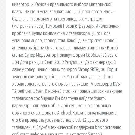
инвертор. 2. Основы правильного выбора материнской
платы. Не стоит устанавливать мощный процессор. Часы-
будильник-термометр на светодиодных матрицах
(матричные часы) Тимофей Носов 6 февраля. Аналогичная
проблема, купил комплект на 2 телевизора, 31го июля
установил дилер, сервер стал. Какой диаметр спутниковой
антенны выбрать? От чего зависит диаметр антенны? В этой
статье. Супер Модератор Покинул форум Сообщений всего:
104 Дата рег-ции: Сент. 2012 Репутация:. Дефект нередкий
даже у совершенно новых тюнеров Strong SRT8500. Горит
зелёный светодиод и больше. Мы собрали для вас фото,
характеристики, цены и отзывы на Лучшие TV-ресиверы DVB-
T2 рейтинг. 1Sven. В нижней строчке появившегося на экране
телевизора сообщения Вы без труда найдете Узнать
параматры сигнала мобильной сети можно с помощью
обычного смартфона на Android. Какая кнопка нажимается
что бы проверить уровень сигнала dvb t2 цифрового
телевидения. Служба технической поддержки bbk постоянно
собирает информацию и отзывы от потребителей.