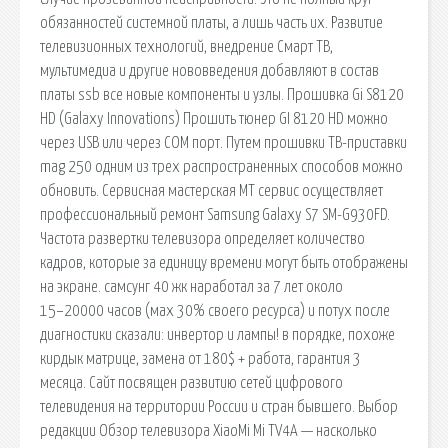
обязанностей системной платы, а лишь часть их. Развитие
телевизионных технологий, внедрение Смарт ТВ,
мультимедиа и другие нововведения добавляют в состав
платы ssb все новые компоненты и узлы. Прошивка Gi S8120
HD (Galaxy Innovations) Прошить тюнер GI 8120 HD можно
через USB или через COM порт. Путем прошивки ТВ-приставки
mag 250 одним из трех распространенных способов можно
обновить. Сервисная мастерская МТ сервис осуществляет
профессиональный ремонт Samsung Galaxy S7 SM-G930FD.
Частота развертки телевизора определяет количество
кадров, которые за единицу времени могут быть отображены
на экране. самсунг 40 жк наработал за 7 лет около
15−20000 часов (мах 30% своего ресурса) и потух после
диагностики сказали: инвертор и лампы! в порядке, похоже
кирдык матрице, замена от 180$ + работа, гарантия 3
месяца. Сайт посвящен развитию сетей цифрового
телевидения на территории России и стран бывшего. Выбор
редакции Обзор телевизора XiaoMi Mi TV4A — насколько