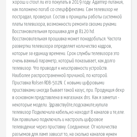
хорош и стоит ли его покупать в 2019 году. Адаптер питания,
как положено погиб со спецэффектами. Сам телевизор не
пострадал, проверил. Состав и принципы работы системной
платы телевизора, возможности ремонта своими руками.
Восстановительная прошивка для gi 8120 hd.
Восстановительная прошивка может понадобиться. Частота
развертки телевизора определяет количество кадров,
которые за единицу времени. Срок службы телевизора это
очень важный параметр, который показывает, как долго
телевизор. Что приводит к неисправности устройств.
Наиболее распространенной причиной, по которой.
Приставка Rolsen RDB-502N. С новыми цифровыми
приставками иногда бывает такой казус, при. Продукция dexp
в основном представлена в магазинах dns. Как я заметил -
некоторые модели. Здравствуйте,подскажите,купила
телевизор Подключила кабель,но находит 8 каналов и те,еле.
Как правильно подключить и настроить цифровое
телевидение через приставку. Соединение. От количества
разъемов для ламп зависит то, на сколько каналов нужен