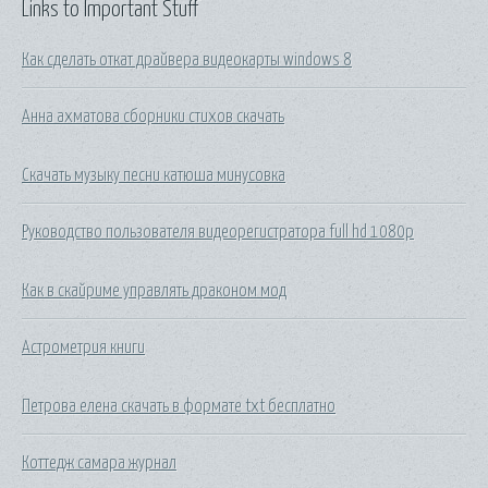
Links to Important Stuff
Как сделать откат драйвера видеокарты windows 8
Анна ахматова сборники стихов скачать
Скачать музыку песни катюша минусовка
Руководство пользователя видеорегистратора full hd 1080p
Как в скайриме управлять драконом мод
Астрометрия книги
Петрова елена скачать в формате txt бесплатно
Коттедж самара журнал