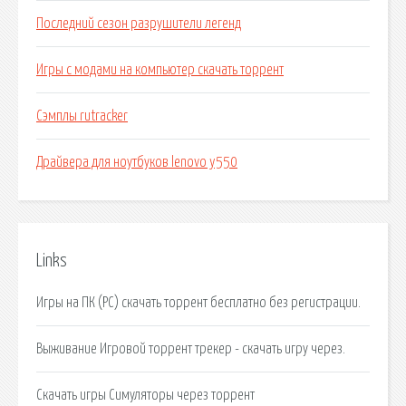
Последний сезон разрушители легенд
Игры с модами на компьютер скачать торрент
Сэмплы rutracker
Драйвера для ноутбуков lenovo y550
Links
Игры на ПК (PC) скачать торрент бесплатно без регистрации.
Выживание Игровой торрент трекер - скачать игру через.
Скачать игры Симуляторы через торрент