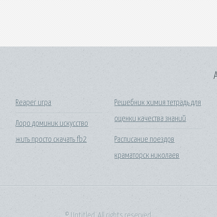
A
Reaper игра
Решебник химия тетрадь для
оценки качества знаний
Лоро доминик искусство
жить просто скачать fb2
Расписание поездов
краматорск николаев
© Untitled. All rights reserved.