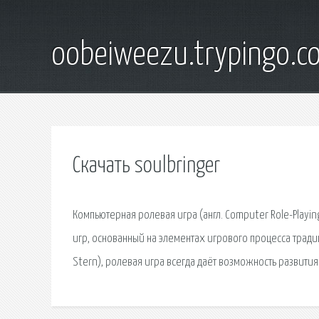
oobeiweezu.trypingo.c
Скачать soulbringer
Компьютерная ролевая игра (англ. Computer Role-Play
игр, основанный на элементах игрового процесса тради
Stern), ролевая игра всегда даёт возможность развития