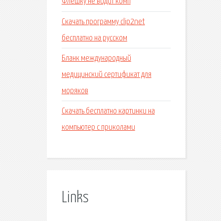
Флешку не видит комп
Скачать программу clip2net
бесплатно на русском
Бланк международный
медицинский сертификат для
моряков
Скачать бесплатно картинки на
компьютер с приколами
Links