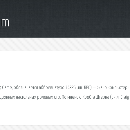
om
ing Game, обозначается аббревиатурой CRPG или RPG) — жанр компьютер
ционных настольных ролевых игр. По мнению Крейга Штерна (англ. Craig
.