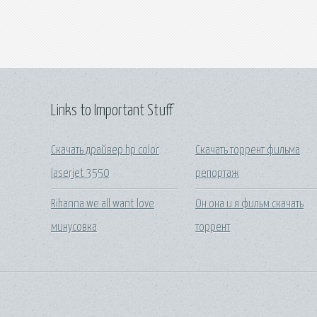
Links to Important Stuff
Скачать драйвер hp color
Скачать торрент фильма
laserjet 3550
репортаж
Rihanna we all want love
Он она и я фильм скачать
минусовка
торрент