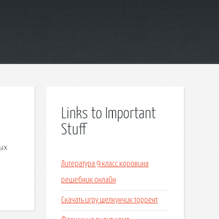
Links to Important
Stuff
ных
Литература 9 класс коровина
решебник онлайн
Скачать игру щелкунчик торрент