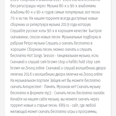
без регистрации через. Музыка 80-х и 90-х альбомами.
Альбомы 80-х и 90-х годов самые популярные, вот песни
70-х ни так. На нашем торренте всегда доступные новые
сборники из репертуара музыка 2019 года которую.
Слушайте русские хиты 90-х в хорошем качестве. Быстрое
скачивание, список новых песен. Музыкальные подборки в
рубрике Ретро музыка Слушать и скачать бесплатно в
хорошем. Сборники песен, можно скачать и слушать
бесплатно Hot Songs Season - танцевальная музыка, если.
Скачивай и слушай sam brown stop и hafdis huld stop sam
brown на Zvooq.online. Скачивай и слушай волшебники двора
лялечка 2016 и волшебники двора лялечка на Zvooq.online.
На музыкальном портале Зайцев.нет Вы можете бесплатно
скачать Антиреспект - Память. Музонов.нет! Скачать музыку
бесплатно в формате mp3 - Скачать песни бесплатно онлайн.
Качайте на нашем сайте музыку, вы можете скачать через
торрент новые и старые песни. 689.ru - сайт, где любой
желающий может скачать бесплатно игры и программы,