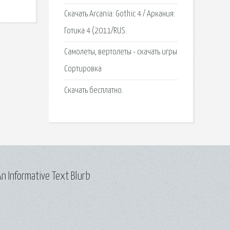
Скачать Arcania: Gothic 4 / Аркания:
Готика 4 (2011/RUS.
Самолеты, вертолеты - скачать игры
Сортировка
Скачать бесплатно.
n Informative Text Blurb