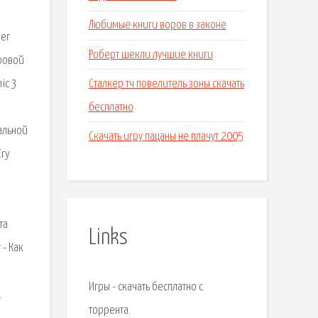
Любимые книги воров в законе
der
Роберт шекли лучшие книги
ировой
Сталкер тч повелитель зоны скачать
ic 3
бесплатно
альной
Скачать игру пацаны не плачут 2005
Cry
та
Links
 - Как
Игры - скачать бесплатно с
.
торрента.