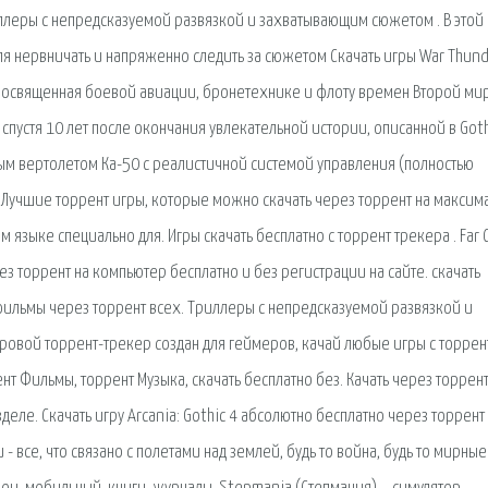
иллеры с непредсказуемой развязкой и захватывающим сюжетом . В этой
я нервничать и напряженно следить за сюжетом Скачать игры War Thun
, посвященная боевой авиации, бронетехнике и флоту времен Второй м
 спустя 10 лет после окончания увлекательной истории, описанной в Goth
вым вертолетом Ка-50 с реалистичной системой управления (полностью
Лучшие торрент игры, которые можно скачать через торрент на максим
 языке специально для. Игры скачать бесплатно с торрент трекера . Far 
ез торрент на компьютер бесплатно и без регистрации на сайте. скачать
фильмы через торрент всех. Триллеры с непредсказуемой развязкой и
овой торрент-трекер создан для геймеров, качай любые игры с торрен
ент Фильмы, торрент Музыка, скачать бесплатно без. Качать через торрент
азделе. Скачать игру Arcania: Gothic 4 абсолютно бесплатно через торрент
 - все, что связано с полетами над землей, будь то война, будь то мирные