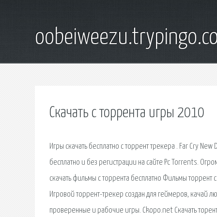
oobeiweezu.trypingo.c
Скачать с торрента игры 2010
Игры скачать бесплатно с торрент трекера . Far Cry New
бесплатно и без регистрации на сайте Pc Torrents. Огр
скачать фильмы с торрента бесплатно Фильмы торрент ск
Игровой торрент-трекер создан для геймеров, качай лю
проверенные и рабочие игры. Ckopo.net Скачать торент