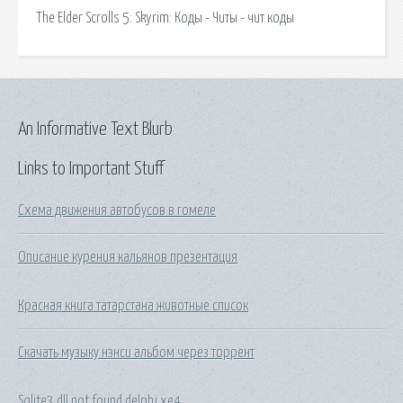
The Elder Scrolls 5: Skyrim: Коды - Читы - чит коды
An Informative Text Blurb
Links to Important Stuff
Схема движения автобусов в гомеле
Описание курения кальянов презентация
Красная книга татарстана животные список
Скачать музыку нэнси альбом через торрент
Sqlite3 dll not found delphi xe4