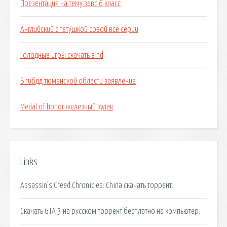
Презентация на тему зевс 6 класс
Английский с тетушкой совой все серии
Голодные игры скачать в hd
В гибдд тюменской области заявление
Medal of honor железный кулак
Links
Assassin’s Creed Chronicles: China скачать торрент.
Скачать GTA 3 на русском торрент бесплатно на компьютер.